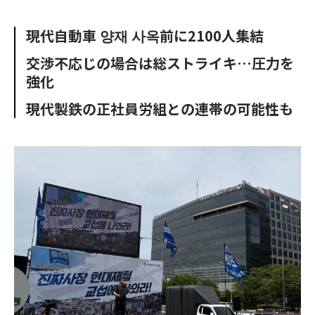
e
t
m
m
b
t
o
i
現代自動車 양재 사옥前に2100人集結
o
e
u
n
o
r
t
交渉不応じの場合は総ストライキ…圧力を
k
強化
現代製鉄の正社員労組との連帯の可能性も