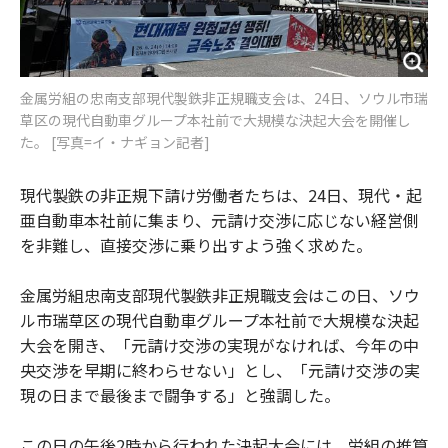
金属労組の忠南支部現代製鉄非正規職支会は、24日、ソウル市瑞
草区の現代自動車グループ本社前で大規模な決起大会を開催し
た。 [写真=イ・ナギョン記者]
現代製鉄の非正規下請け労働者たちは、24日、現代・起
亜自動車本社前に集まり、元請け交渉に応じない経営側
を非難し、直接交渉に乗り出すよう強く求めた。
金属労組忠南支部現代製鉄非正規職支会はこの日、ソウ
ル市瑞草区の現代自動車グループ本社前で大規模な決起
大会を開き、「元請け交渉の実現がなければ、今年の中
央交渉を早期に終わらせない」とし、「元請け交渉の実
現の日まで最後まで闘争する」と強調した。
この日の午後2時から行われた決起大会には、労組の推算