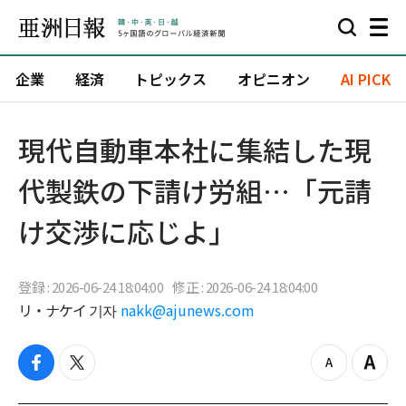
企業
経済
トピックス
オピニオン
AI PICK
現代自動車本社に集結した現
代製鉄の下請け労組…「元請
け交渉に応じよ」
登録 : 2026-06-24 18:04:00
修正 : 2026-06-24 18:04:00
リ・ナケイ 기자
nakk@ajunews.com
f
t
z
Z
a
w
o
o
c
i
o
o