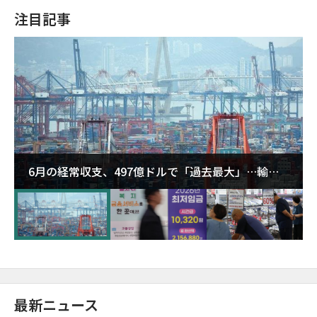
注目記事
6月の経常収支、497億ドルで「過去最大」…輸出
が初の1000億ドル突破
最新ニュース