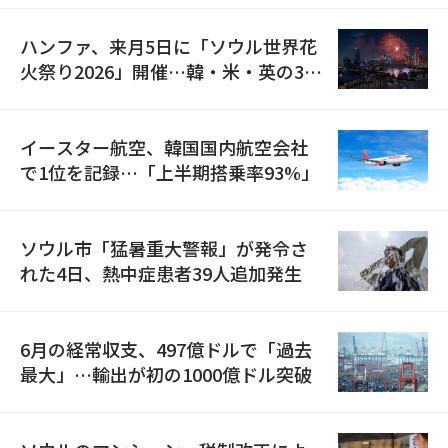
ハンファ、来月5日に「ソウル世界花
火祭り2026」開催…韓・米・英の3カ
国が参加
イースター航空、韓国国内航空会社
で1位を記録…「上半期搭乗率93%」
ソウル市「猛暑重大警報」が発令さ
れた4日、熱中症患者39人追加発生
6月の経常収支、497億ドルで「過去
最大」…輸出が初の1000億ドル突破