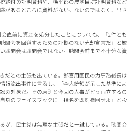
税納付の証明資料や、楊平郡の農地自耕証明資料など
惑があるところに資料がない。ないのではなく、出さ
会直前に資産を処分したことについても、「2件とも
聴聞会を回避するための証拠のない売却宣言だ」と厳
い聴聞会は聴聞会ではない。聴聞会前まで不十分な資
きだとの主張も出ている。鄭喜用国民の力事務総長は
情報流出事件に言及し、「李大統領が示した基準によ
訟の対象だ。その原則と今回の人事がどう両立するの
自身のフェイスブックに「指名を即刻撤回せよ」と投
るが、民主党は無理な主張だと一蹴している。聴聞会