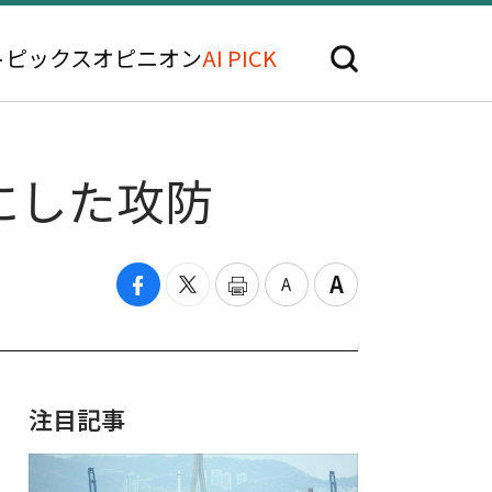
トピックス
オピニオン
AI PICK
にした攻防
注目記事