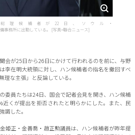
総理候補者が22日、ソウル・
事務所に出勤している。 [写真=聯合ニュース]
聞会が25日から26日にかけて行われるのを前に、与野
は李在明大統領に対し、ハン候補者の指名を撤回すべ
無理な主張」と反論している。
の委員たちは24日、国会で記者会見を開き、ハン候補
40%近くが提出を拒否されたと明らかにした。また、民
強調した。
金姫正・金善喬・趙正勲議員は、ハン候補者が昨年提