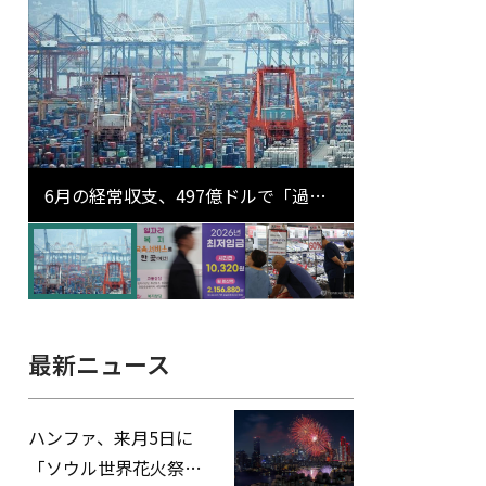
6月の経常収支、497億ドルで「過去
最大」…輸出が初の1000億ドル突破
最新ニュース
ハンファ、来月5日に
「ソウル世界花火祭り