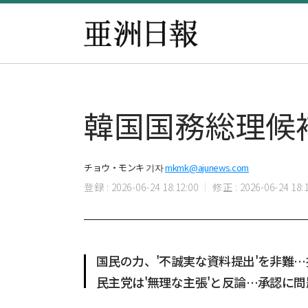
韓国国務総理候
チョウ・モンキ 기자
mkmk@ajunews.com
登録 : 2026-06-24 18:12:00
修正 : 2026-06-24 18:1
国民の力、'不誠実な資料提出'を非難
民主党は'無理な主張'と反論…承認に