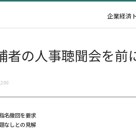
企業
経済
補者の人事聴聞会を前
2:00
…指名撤回を要求
問題なしとの見解