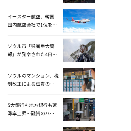
2026」開催…韓・米・
英の3カ国が参加
イースター航空、韓国
国内航空会社で1位を記
録…「上半期搭乗率
93%」
ソウル市「猛暑重大警
報」が発令された4日、
熱中症患者39人追加発
生
ソウルのマンション、税
制改正による伝貰の月
貰化加速を憂慮
5大銀行も地方銀行も延
滞率上昇…融資のハー
ドルはさらに高く