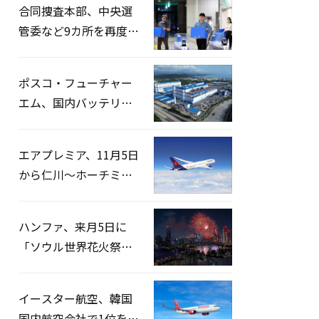
合同捜査本部、中央選
管委など9カ所を再度家
宅捜索…「投票率操
作」の資料を確保
ポスコ・フューチャー
エム、国内バッテリー
企業とLFP正極材19万ト
ンの供給契約を締結
エアプレミア、11月5日
から仁川〜ホーチミン
路線運航へ…3年2ヶ月
ぶりの再開
ハンファ、来月5日に
「ソウル世界花火祭り
2026」開催…韓・米・
英の3カ国が参加
イースター航空、韓国
国内航空会社で1位を記