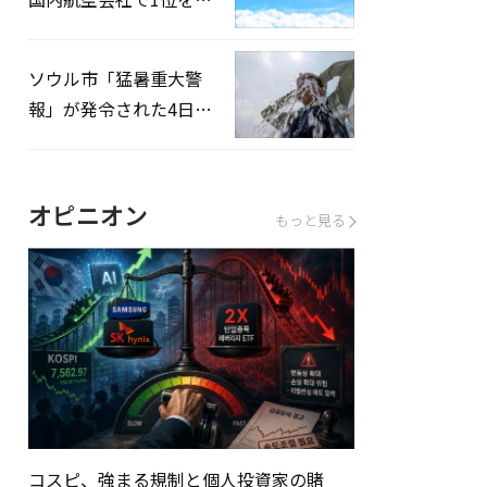
録…「上半期搭乗率
93%」
ソウル市「猛暑重大警
報」が発令された4日、
熱中症患者39人追加発
生
オピニオン
もっと見る
コスピ、強まる規制と個人投資家の賭