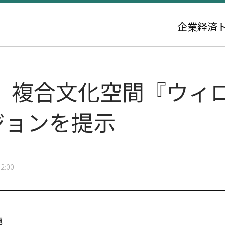
企業
経済
、複合文化空間『ウィ
ジョンを提示
2:00
施