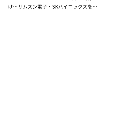
け…サムスン電子・SKハイニックスを巡
る明暗