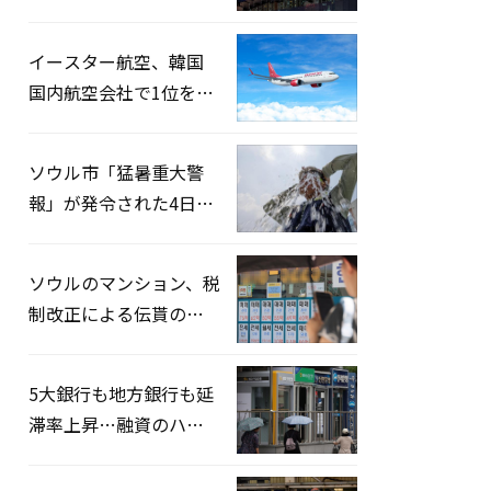
2026」開催…韓・米・
英の3カ国が参加
イースター航空、韓国
国内航空会社で1位を記
録…「上半期搭乗率
93%」
ソウル市「猛暑重大警
報」が発令された4日、
熱中症患者39人追加発
生
ソウルのマンション、税
制改正による伝貰の月
貰化加速を憂慮
5大銀行も地方銀行も延
滞率上昇…融資のハー
ドルはさらに高く