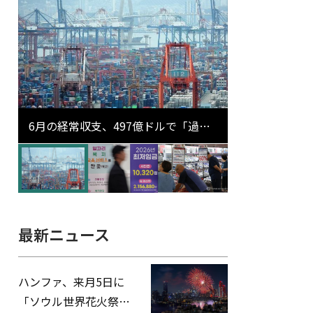
6月の経常収支、497億ドルで「過去
最大」…輸出が初の1000億ドル突破
最新ニュース
ハンファ、来月5日に
「ソウル世界花火祭り