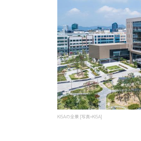
KISAの全景 [写真=KISA]