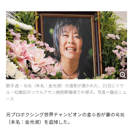
e
t
m
m
b
t
o
i
o
e
u
n
o
r
t
k
歌手 故・옥희（本名：金光淑）の遺影が置かれた、21日にソウ
ル・松坡区のソウルアサン病院葬儀場での様子。写真＝聯合ニュ
ース
元プロボクシング世界チャンピオンの홍수환が妻の옥희
（本名：金光淑）を追悼した。