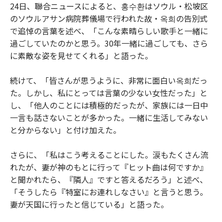
24日、聯合ニュースによると、홍수환はソウル・松坡区
のソウルアサン病院葬儀場で行われた故・옥희の告別式
で追悼の言葉を述べ、「こんな素晴らしい歌手と一緒に
過ごしていたのかと思う。30年一緒に過ごしても、さら
に素敵な姿を見せてくれる」と語った。
続けて、「皆さんが思うように、非常に面白い옥희だっ
た。しかし、私にとっては言葉の少ない女性だった」と
し、「他人のことには積極的だったが、家族には一日中
一言も話さないことが多かった。一緒に生活してみない
と分からない」と付け加えた。
さらに、「私はこう考えることにした。涙もたくさん流
れたが、妻が神のもとに行って『ヒット曲は何ですか』
と聞かれたら、『隣人』ですと答えるだろう」と述べ、
「そうしたら『特室にお連れしなさい』と言うと思う。
妻が天国に行ったと信じている」と語った。