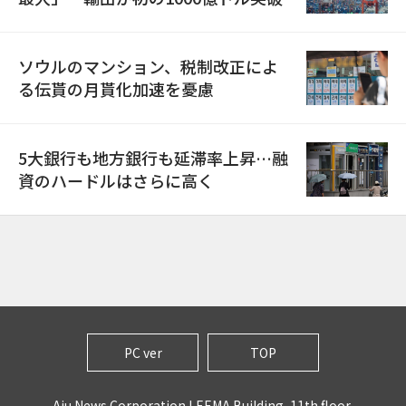
ソウルのマンション、税制改正によ
る伝貰の月貰化加速を憂慮
5大銀行も地方銀行も延滞率上昇…融
資のハードルはさらに高く
PC ver
TOP
Aju News Corporation LEEMA Building, 11th floor,