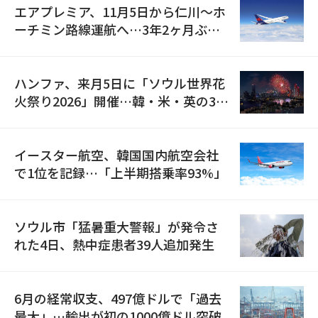
エアプレミア、11月5日から仁川〜ホ
ーチミン路線運航へ…3年2ヶ月ぶり
の再開
ハンファ、来月5日に「ソウル世界花
火祭り2026」開催…韓・米・英の3カ
国が参加
イースター航空、韓国国内航空会社
で1位を記録…「上半期搭乗率93%」
ソウル市「猛暑重大警報」が発令さ
れた4日、熱中症患者39人追加発生
6月の経常収支、497億ドルで「過去
最大」…輸出が初の1000億ドル突破