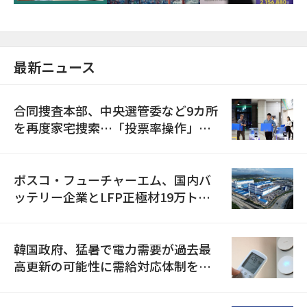
最新ニュース
合同捜査本部、中央選管委など9カ所
を再度家宅捜索…「投票率操作」の
資料を確保
ポスコ・フューチャーエム、国内バ
ッテリー企業とLFP正極材19万トン
の供給契約を締結
韓国政府、猛暑で電力需要が過去最
高更新の可能性に需給対応体制を点
検