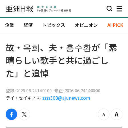
企業
経済
トピックス
オピニオン
AI PICK
故・옥희、夫・홍수환が「素
晴らしい歌手と共に過ごし
た」と追悼
登録 : 2026-06-24 14:00:00
修正 : 2026-06-24 14:00:00
テイ・セイキ 기자
ssss308@ajunews.com
f
t
z
Z
a
w
o
o
c
i
o
o