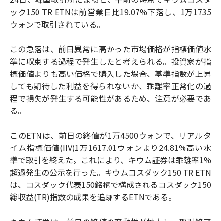
ック150 TR ETNは前営業日比19.07%下落し、1万1735
ウォンで取引されている。
この急落は、前日異常に高かった市場価格が指標価値水
準に収束する過程で発生したと考えられる。投資家が指
標価値よりも高い価格で購入した場合、基準指数が上昇
しても期待した利益を得られないか、乖離率正常化の過
程で損失が発生する可能性があるため、注意が必要であ
る。
このETNは、前日の終値が1万4500ウォンで、リアルタ
イム指標価値(IIV)1万1617.01ウォンより24.81%高い水
準で取引を終えた。これにより、キウム証券は乖離率1%
超過発生の公示を行った。キウムコスダック150 TR ETN
は、コスダック代表150銘柄で構成されるコスダック150
総収益(TR)指数の成果を追跡するETNである。