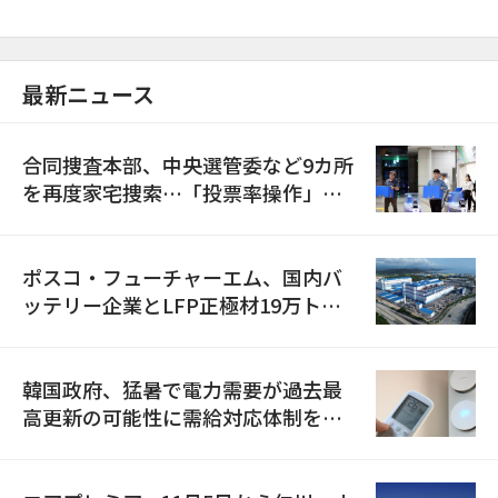
最新ニュース
合同捜査本部、中央選管委など9カ所
を再度家宅捜索…「投票率操作」の
資料を確保
ポスコ・フューチャーエム、国内バ
ッテリー企業とLFP正極材19万トン
の供給契約を締結
韓国政府、猛暑で電力需要が過去最
高更新の可能性に需給対応体制を点
検