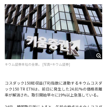
o
e
u
n
o
r
t
k
キウム証券本社の全景。 [写真=キウム証券]
コスダック150総収益(TR)指数に連動するキウムコスダ
ック150 TR ETNは、前日に発生した24.81%の価格乖離
率が解消され、取引開始早々に19%以上急落している。
24日、韓国取引所によると、午前の時点でキウムコスダ