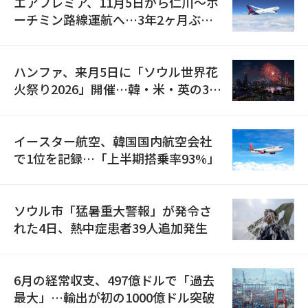
エアプレミア、11月5日から仁川〜ホ
ーチミン路線運航へ…3年2ヶ月ぶり
の再開
ハンファ、来月5日に「ソウル世界花
火祭り2026」開催…韓・米・英の3カ
国が参加
イースター航空、韓国国内航空会社
で1位を記録…「上半期搭乗率93%」
ソウル市「猛暑重大警報」が発令さ
れた4日、熱中症患者39人追加発生
6月の経常収支、497億ドルで「過去
最大」…輸出が初の1000億ドル突破