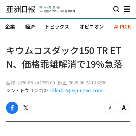
企業
経済
トピックス
オピニオン
AI PICK
キウムコスダック150 TR ET
N、価格乖離解消で19%急落
登録 : 2026-06-24 13:52:00
修正 : 2026-06-24 13:52:00
シン・トウコン 기자
sdk6425@ajunews.com
f
t
z
Z
a
w
o
o
c
i
o
o
e
t
m
m
b
t
o
i