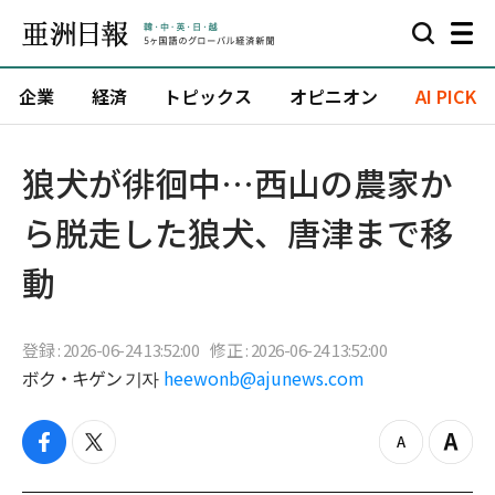
企業
経済
トピックス
オピニオン
AI PICK
狼犬が徘徊中…西山の農家か
ら脱走した狼犬、唐津まで移
動
登録 : 2026-06-24 13:52:00
修正 : 2026-06-24 13:52:00
ボク・キゲン 기자
heewonb@ajunews.com
f
t
z
Z
a
w
o
o
c
i
o
o