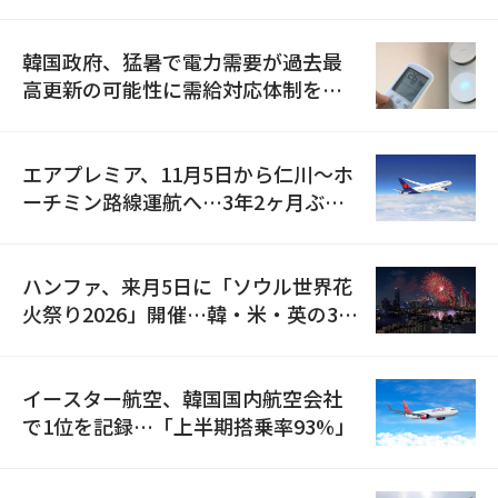
の供給契約を締結
韓国政府、猛暑で電力需要が過去最
高更新の可能性に需給対応体制を点
検
エアプレミア、11月5日から仁川〜ホ
ーチミン路線運航へ…3年2ヶ月ぶり
の再開
ハンファ、来月5日に「ソウル世界花
火祭り2026」開催…韓・米・英の3カ
国が参加
イースター航空、韓国国内航空会社
で1位を記録…「上半期搭乗率93%」