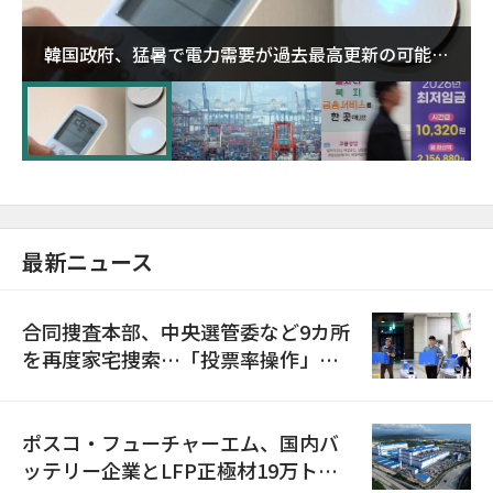
韓国政府、猛暑で電力需要が過去最高更新の可能性
に需給対応体制を点検
最新ニュース
合同捜査本部、中央選管委など9カ所
を再度家宅捜索…「投票率操作」の
資料を確保
ポスコ・フューチャーエム、国内バ
ッテリー企業とLFP正極材19万トン