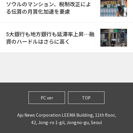
ソウルのマンション、税制改正によ
る伝貰の月貰化加速を憂慮
5大銀行も地方銀行も延滞率上昇…融
資のハードルはさらに高く
PC ver
TOP
Aju News Corporation LEEMA Building, 11th floor,
42, Jong-ro 1-gil, Jongno-gu, Seoul