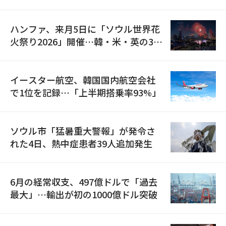
の再開
ハンファ、来月5日に「ソウル世界花
火祭り2026」開催…韓・米・英の3カ
国が参加
イースター航空、韓国国内航空会社
で1位を記録…「上半期搭乗率93%」
ソウル市「猛暑重大警報」が発令さ
れた4日、熱中症患者39人追加発生
6月の経常収支、497億ドルで「過去
最大」…輸出が初の1000億ドル突破