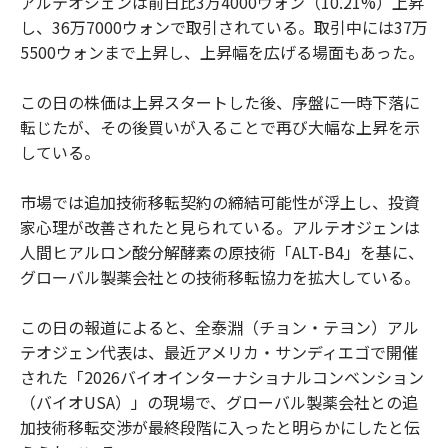
アルテオジェンは前日比3万4000ウォン（10.21%）上昇
し、36万7000ウォンで取引されている。取引中には37万
5500ウォンまで上昇し、上昇幅を広げる場面もあった。
この日の株価は上昇スタートした後、序盤に一時下落に
転じたが、その後買いが入ることで再び大幅な上昇を示
している。
市場では追加技術移転契約の締結可能性が浮上し、投資
家心理が改善されたと見られている。アルテオジェンは
人間ヒアルロン酸分解酵素の原技術「ALT-B4」を基に、
グローバル製薬会社との技術移転協力を拡大している。
この日の報道によると、全泰淵（チョン・テヨン）アル
テオジェン代表は、最近アメリカ・サンディエゴで開催
された「2026バイオインターナショナルコンベンション
（バイオUSA）」の現場で、グローバル製薬会社との追
加技術移転交渉が最終段階に入ったと明らかにしたと伝