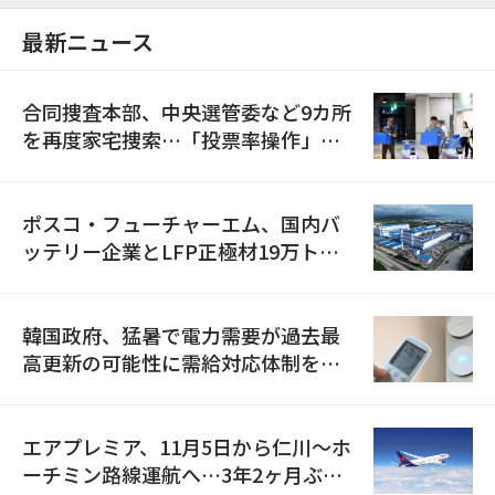
最新ニュース
合同捜査本部、中央選管委など9カ所
を再度家宅捜索…「投票率操作」の
資料を確保
ポスコ・フューチャーエム、国内バ
ッテリー企業とLFP正極材19万トン
の供給契約を締結
韓国政府、猛暑で電力需要が過去最
高更新の可能性に需給対応体制を点
検
エアプレミア、11月5日から仁川〜ホ
ーチミン路線運航へ…3年2ヶ月ぶり