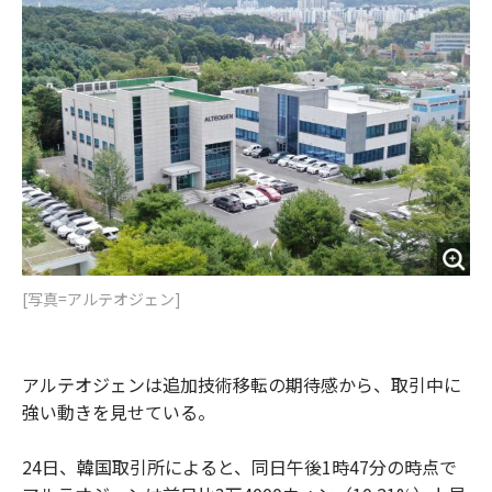
o
e
u
n
o
r
t
k
[写真=アルテオジェン]
アルテオジェンは追加技術移転の期待感から、取引中に
強い動きを見せている。
24日、韓国取引所によると、同日午後1時47分の時点で