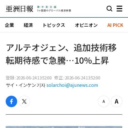
企業
経済
トピックス
オピニオン
AI PICK
アルテオジェン、追加技術移
転期待感で急騰…10%上昇
登録 : 2026-06-24 13:52:00
修正 : 2026-06-24 13:52:00
サイ・インケン 기자
solarchoi@ajunews.com
f
t
z
Z
a
w
o
o
c
i
o
o
e
t
m
m
b
t
o
i