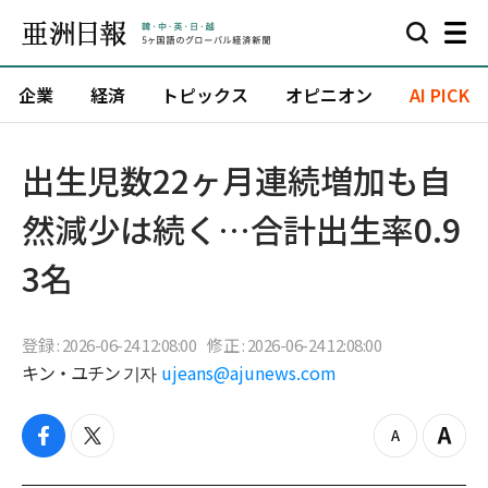
企業
経済
トピックス
オピニオン
AI PICK
出生児数22ヶ月連続増加も自
然減少は続く…合計出生率0.9
3名
登録 : 2026-06-24 12:08:00
修正 : 2026-06-24 12:08:00
キン・ユチン 기자
ujeans@ajunews.com
f
t
z
Z
a
w
o
o
c
i
o
o