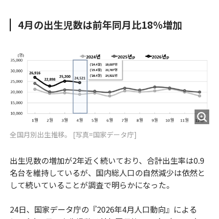
e
t
m
m
b
t
o
i
4月の出生児数は前年同月比18%増加
o
e
u
n
o
r
t
k
全国月別出生推移。 [写真=国家データ庁]
出生児数の増加が2年近く続いており、合計出生率は0.9
名台を維持しているが、国内総人口の自然減少は依然と
して続いていることが調査で明らかになった。
24日、国家データ庁の『2026年4月人口動向』による