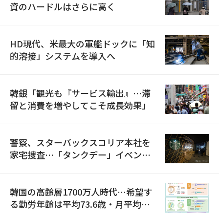
資のハードルはさらに高く
HD現代、米最大の軍艦ドックに「知
的溶接」システムを導入へ
韓銀「観光も『サービス輸出』…滞
留と消費を増やしてこそ成長効果」
警察、スターバックスコリア本社を
家宅捜査…「タンクデー」イベント
巡り侮辱容疑
韓国の高齢層1700万人時代…希望す
る勤労年齢は平均73.6歳・月平均賃
金は300万ウォン以上