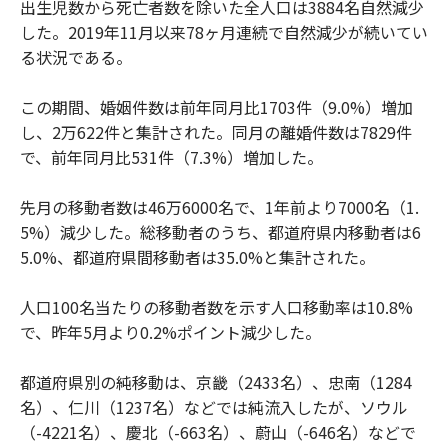
出生児数から死亡者数を除いた全人口は3884名自然減少
した。2019年11月以来78ヶ月連続で自然減少が続いてい
る状況である。
この期間、婚姻件数は前年同月比1703件（9.0%）増加
し、2万622件と集計された。同月の離婚件数は7829件
で、前年同月比531件（7.3%）増加した。
先月の移動者数は46万6000名で、1年前より7000名（1.
5%）減少した。総移動者のうち、都道府県内移動者は6
5.0%、都道府県間移動者は35.0%と集計された。
人口100名当たりの移動者数を示す人口移動率は10.8%
で、昨年5月より0.2%ポイント減少した。
都道府県別の純移動は、京畿（2433名）、忠南（1284
名）、仁川（1237名）などでは純流入したが、ソウル
（-4221名）、慶北（-663名）、蔚山（-646名）などで