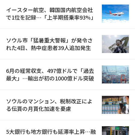
イースター航空、韓国国内航空会社
で1位を記録…「上半期搭乗率93%」
ソウル市「猛暑重大警報」が発令さ
れた4日、熱中症患者39人追加発生
6月の経常収支、497億ドルで「過去
最大」…輸出が初の1000億ドル突破
ソウルのマンション、税制改正によ
る伝貰の月貰化加速を憂慮
5大銀行も地方銀行も延滞率上昇…融