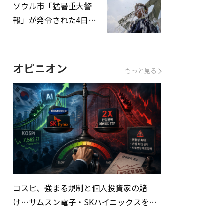
ソウル市「猛暑重大警
報」が発令された4日、
熱中症患者39人追加発
生
オピニオン
もっと見る
コスピ、強まる規制と個人投資家の賭
け…サムスン電子・SKハイニックスを巡
る明暗