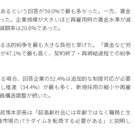
あるという回答が59.0%で最も多かった。一方、賃金
に上った。企業規模が大きいほど再雇用時の賃金水準が減
額率は20.6%であった。
る法的紛争を最も大きな負担と挙げた。「賃金など労
が47.1%で最も高く、契約終了・再締結過程での紛争
る場合、回答企業の52.4%は追加的な制度対応が必要
し推進（34.4%）が最も多く、新規採用の縮小や再雇
員構造調整が続いた。
政策本部長は「超高齢社会には年齢ではなく職務と生
働市場のパラダイムを転換する必要がある」と説明し