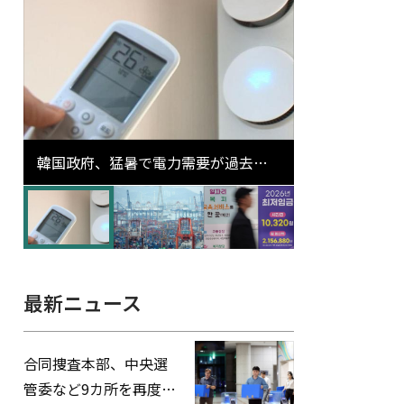
韓国政府、猛暑で電力需要が過去最
高更新の可能性に需給対応体制を点
検
最新ニュース
合同捜査本部、中央選
管委など9カ所を再度家