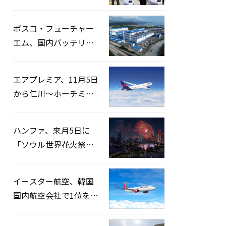
宅捜索…「投票率操
作」の資料を確保
ポスコ・フューチャー
エム、国内バッテリー
企業とLFP正極材19万ト
ンの供給契約を締結
エアプレミア、11月5日
から仁川〜ホーチミン
路線運航へ…3年2ヶ月
ぶりの再開
ハンファ、来月5日に
「ソウル世界花火祭り
2026」開催…韓・米・
英の3カ国が参加
イースター航空、韓国
国内航空会社で1位を記
録…「上半期搭乗率
93%」