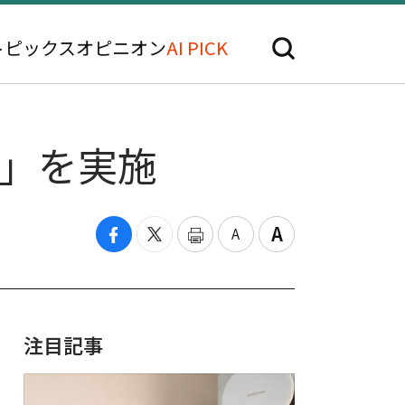
トピックス
オピニオン
AI PICK
用」を実施
注目記事