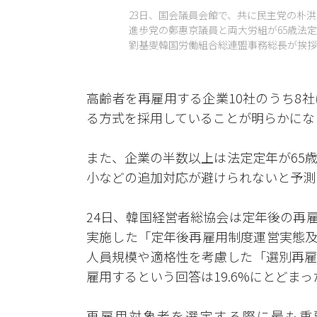
23日、国会議員会館で、共に民主党の朴
進歩党の鄭惠京議員と両大労組が65歳法
劉基燮韓国労働組合総連盟事務総長が挨拶し
高齢者を再雇用する企業10社のうち8
る方式を採用していることが明らかにな
また、企業の半数以上は法定定年が65
小などの追加対応が避けられないと予測
24日、韓国経営者総協会は定年後の再雇
実施した「定年後再雇用制度運営実態及
人員規模や適格性を考慮した「選別再雇
雇用するという回答は19.6%にとどまっ
再雇用対象者を選定する際に最も重