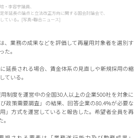
洪培・李容宇議員、
定定年延長の論点と立法改正方向に関する国会討論会で、
ている。[写真=聯合ニュース]
社は、業務の成果などを評価して再雇用対象者を選別す
った。
歳に延長される場合、賃金体系の見直しや新規採用の縮
している。
用制度を運営中の全国30人以上の企業500社を対象に
び政策需要調査」の結果、回答企業の80.4%が必要な
用」方式を運営していると報告した。希望者全員を再
た。
要視される要素は「業務遂行能力及び勤務成果」