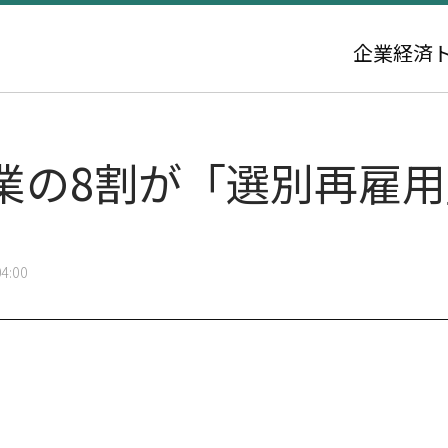
企業
経済
業の8割が「選別再雇
4:00