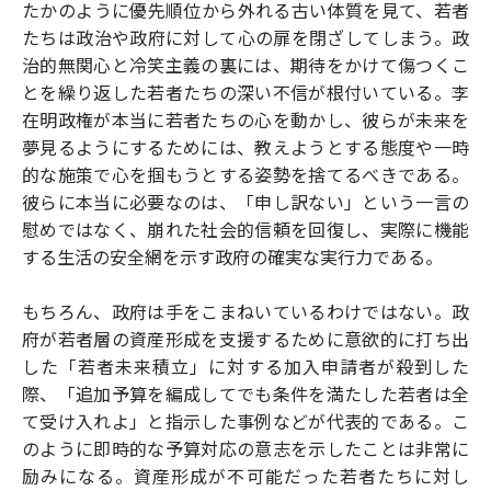
たかのように優先順位から外れる古い体質を見て、若者
たちは政治や政府に対して心の扉を閉ざしてしまう。政
治的無関心と冷笑主義の裏には、期待をかけて傷つくこ
とを繰り返した若者たちの深い不信が根付いている。李
在明政権が本当に若者たちの心を動かし、彼らが未来を
夢見るようにするためには、教えようとする態度や一時
的な施策で心を掴もうとする姿勢を捨てるべきである。
彼らに本当に必要なのは、「申し訳ない」という一言の
慰めではなく、崩れた社会的信頼を回復し、実際に機能
する生活の安全網を示す政府の確実な実行力である。
もちろん、政府は手をこまねいているわけではない。政
府が若者層の資産形成を支援するために意欲的に打ち出
した「若者未来積立」に対する加入申請者が殺到した
際、「追加予算を編成してでも条件を満たした若者は全
て受け入れよ」と指示した事例などが代表的である。こ
のように即時的な予算対応の意志を示したことは非常に
励みになる。資産形成が不可能だった若者たちに対し