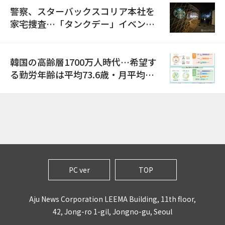
警察、スターバックスコリア本社を
家宅捜査…「タンクデー」イベント
巡り侮辱容疑
韓国の高齢層1700万人時代…希望す
る勤労年齢は平均73.6歳・月平均賃
金は300万ウォン以上
PC ver
TOP
Aju News Corporation LEEMA Building, 11th floor,
42, Jong-ro 1-gil, Jongno-gu, Seoul