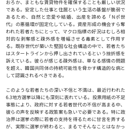
おろか、まともな賃貸物件を確保することも厳しい状況
である。安定した仕事と住居という生活の基盤が脆弱で
あるため、自然と恋愛や結婚、出産を諦める「Nポ世
代」の悪循環が固定化している。資産形成の機会すら奪
われた若者たちにとって、マクロ指標の好況はむしろ相
対的な剥奪感と疎外感を増幅させる毒素として作用す
る。既存世代が築いた堅固な社会構造の中で、若者たち
はスタートラインから押し出されているという挫折感を
訴えている。彼らが感じる疎外感は、単なる感情の問題
を超え、韓国共同体の持続可能性を脅かす構造的な病と
して認識されるべきである。
このような若者たちの深い不信と不満は、最近行われた
6.3地方選挙以降にも深刻に表れている。投票用紙の不足
事態により、政府に対する若者世代の不信が高まる中、
彼らの声を反映する政策案も急いで必要である。特に政
治界は選挙の際に若者の支持を得るために甘言を弄する
が、実際に選挙が終わると、まるでそんなことはなかっ