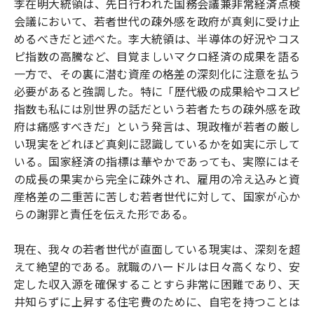
李在明大統領は、先日行われた国務会議兼非常経済点検
o
e
u
n
会議において、若者世代の疎外感を政府が真剣に受け止
o
r
t
k
めるべきだと述べた。李大統領は、半導体の好況やコス
ピ指数の高騰など、目覚ましいマクロ経済の成果を語る
一方で、その裏に潜む資産の格差の深刻化に注意を払う
必要があると強調した。特に「歴代級の成果給やコスピ
指数も私には別世界の話だという若者たちの疎外感を政
府は痛感すべきだ」という発言は、現政権が若者の厳し
い現実をどれほど真剣に認識しているかを如実に示して
いる。国家経済の指標は華やかであっても、実際にはそ
の成長の果実から完全に疎外され、雇用の冷え込みと資
産格差の二重苦に苦しむ若者世代に対して、国家が心か
らの謝罪と責任を伝えた形である。
現在、我々の若者世代が直面している現実は、深刻を超
えて絶望的である。就職のハードルは日々高くなり、安
定した収入源を確保することすら非常に困難であり、天
井知らずに上昇する住宅費のために、自宅を持つことは