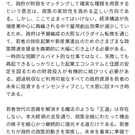
て、政府が財政をマッチングして確実な種銭を用意する
という意志は、政策の実効性を高める正しい方向であ
る。しかし、ここで止まってはいけない。経済構造が先
端産業中心に再編される中で雇用創出効果が減少してい
るため、政府は予算編成の大胆なパラダイム転換を通じ
て、若者の技術起業や新産業進出のためのさまざまな政
策関連支援金を画期的に大幅に引き上げる必要がある。
一時的な短期アルバイト的な仕事ではなく、失敗しても
再起できるしっかりとした起業エコシステムと住居の安
定を図るための財政投入が有機的に結びつく必要があ
る。超過税収など利用可能なすべての政府資源を若者の
未来に投資するインセンティブとして大胆に回すべき時
である。
若者世代の苦痛を解消する魔法のような「王道」は存在
しない。李大統領の言及通り、政策全般にわたって機会
の梯子を細心かつ継続的に復元する道だけである。若者
たちが政府の政策的動きを実感し、未来を着実に準備で