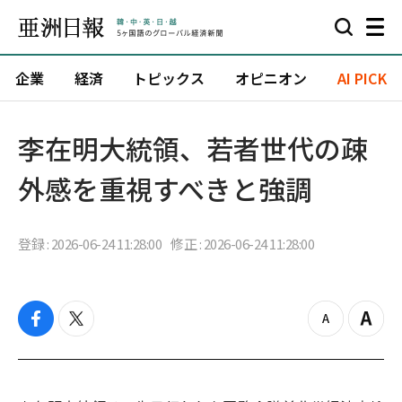
企業
経済
トピックス
オピニオン
AI PICK
李在明大統領、若者世代の疎
外感を重視すべきと強調
登録 : 2026-06-24 11:28:00
修正 : 2026-06-24 11:28:00
f
t
z
Z
a
w
o
o
c
i
o
o
e
t
m
m
b
t
o
i