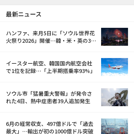
最新ニュース
ハンファ、来月5日に「ソウル世界花
火祭り2026」開催…韓・米・英の3カ
国が参加
イースター航空、韓国国内航空会社
で1位を記録…「上半期搭乗率93%」
ソウル市「猛暑重大警報」が発令さ
れた4日、熱中症患者39人追加発生
6月の経常収支、497億ドルで「過去
最大」…輸出が初の1000億ドル突破