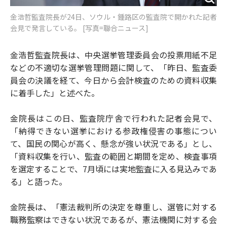
金浩哲監査院長が24日、ソウル・鍾路区の監査院で開かれた記者
会見で発言している。 [写真=聯合ニュース]
金浩哲監査院長は、中央選挙管理委員会の投票用紙不足
などの不適切な選挙管理問題に関して、「昨日、監査委
員会の決議を経て、今日から会計検査のための資料収集
に着手した」と述べた。
金院長はこの日、監査院庁舎で行われた記者会見で、
「納得できない選挙における参政権侵害の事態につい
て、国民の関心が高く、懸念が強い状況である」とし、
「資料収集を行い、監査の範囲と期間を定め、検査事項
を選定することで、7月頃には実地監査に入る見込みであ
る」と語った。
金院長は、「憲法裁判所の決定を尊重し、選管に対する
職務監察はできない状況であるが、憲法機関に対する会