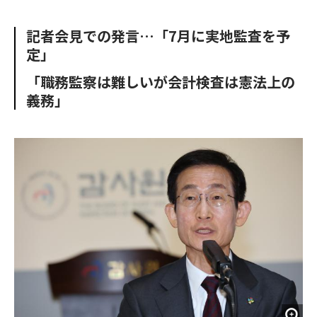
e
t
m
m
b
t
o
i
記者会見での発言…「7月に実地監査を予
o
e
u
n
定」
o
r
t
k
「職務監察は難しいが会計検査は憲法上の
義務」