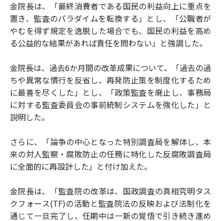
金院長は、「最終消費者である国民の利益向上に重点を
置き、監査のパラダイムを転換する」とし、「公職者が
やむを得ず規定を逸脱した場合でも、国民の利益を高め
る公益的な結果があれば責任を問わない」と強調した。
金院長は、過去6か月間の改革成果について、「過去の過
ちや異常な慣行を反省し、再発防止策を制度化するため
に最善を尽くした」とし、「政策監査を廃止し、事務局
に対する監査委員会の事前統制システムを強化した」と
説明した。
さらに、「論争の中心となった特別調査局を解体し、本
来の対人監察・腐敗防止の任務に特化した反腐敗調査局
に全面的に再設計した」と付け加えた。
金院長は、「監査院の改革は、国政調査の真相究明タス
クフォース(TF)の活動と監査院法の反映および法制化を
通じて一旦完了し、任期中は一新の覚悟で引き続き進め