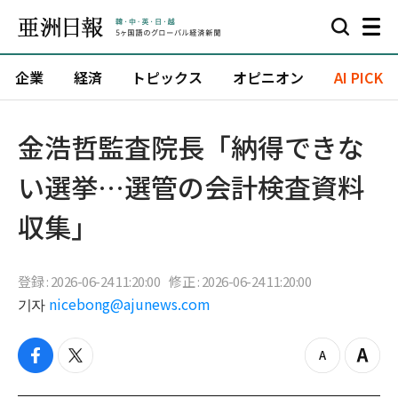
企業
経済
トピックス
オピニオン
AI PICK
金浩哲監査院長「納得できな
い選挙…選管の会計検査資料
収集」
登録 : 2026-06-24 11:20:00
修正 : 2026-06-24 11:20:00
기자
nicebong@ajunews.com
f
t
z
Z
a
w
o
o
c
i
o
o