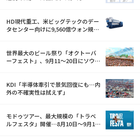
減
HD現代重工、米ビッグテックのデー
タセンター向けに9,560億ウォン規模
の発電設備を受注…「過去最大」
世界最大のビール祭り「オクトーバ
ーフェスト」、9月11〜20日にソウル
で開催
KDI「半導体牽引で景気回復にも…内
外の不確実性は拭えず」
モドゥツアー、最大規模の「トラベ
ルフェスタ」開催…8月10日～9月11
日