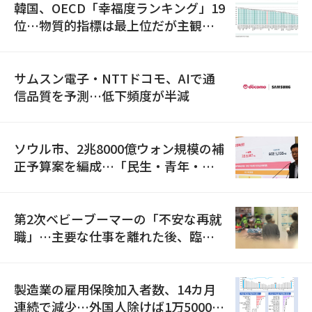
韓国、OECD「幸福度ランキング」19
位…物質的指標は最上位だが主観的
満足度は最下位
サムスン電子・NTTドコモ、AIで通
信品質を予測…低下頻度が半減
ソウル市、2兆8000億ウォン規模の補
正予算案を編成…「民生・青年・安
全」に8100億ウォンを集中投資
第2次ベビーブーマーの「不安な再就
職」…主要な仕事を離れた後、臨時
職が2倍近くに急増
製造業の雇用保険加入者数、14カ月
連続で減少…外国人除けば1万5000人