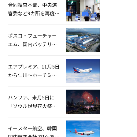
合同捜査本部、中央選
管委など9カ所を再度家
宅捜索…「投票率操
作」の資料を確保
ポスコ・フューチャー
エム、国内バッテリー
企業とLFP正極材19万ト
ンの供給契約を締結
エアプレミア、11月5日
から仁川〜ホーチミン
路線運航へ…3年2ヶ月
ぶりの再開
ハンファ、来月5日に
「ソウル世界花火祭り
2026」開催…韓・米・
英の3カ国が参加
イースター航空、韓国
国内航空会社で1位を記