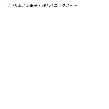
け…サムスン電子・SKハイニックスを巡
る明暗