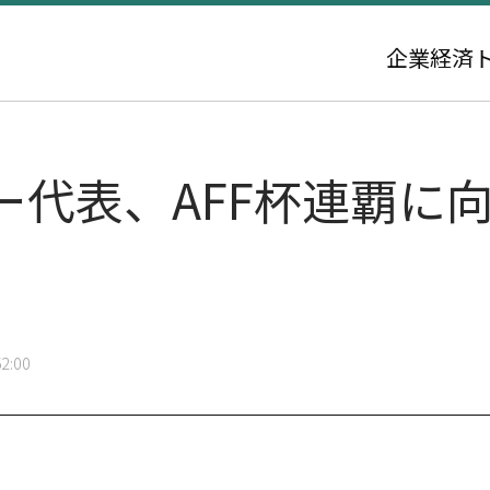
企業
経済
ー代表、AFF杯連覇に
2:00