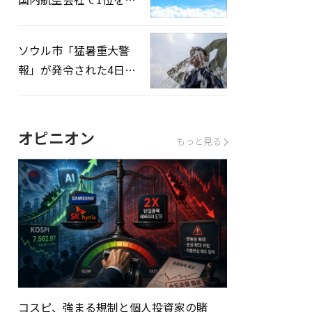
録…「上半期搭乗率
93%」
ソウル市「猛暑重大警
報」が発令された4日、
熱中症患者39人追加発
生
オピニオン
もっと見る
コスピ、強まる規制と個人投資家の賭