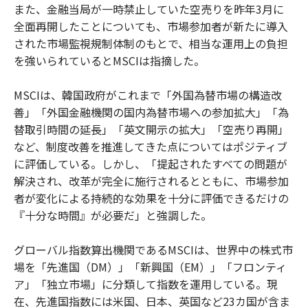
また、金融当局が一時禁止していた空売りを昨年3月に
全面再開したことについても、市場参加者が新たに導入
された市場監視規制体制のもとで、相当な運用上の負担
を強いられているとMSCIは指摘した。
MSCIは、韓国政府がこれまで「外国為替市場の構造改
善」「外国金融機関の国内為替市場への参加拡大」「為
替取引時間の延長」「英文開示の拡大」「空売り再開」
など、制度改善を推進してきた点についてはポジティブ
に評価している。しかし、「提起されたすべての問題が
解決され、改革が完全に施行されるとともに、市場参加
者が変化による持続的な効果を十分に評価できるだけの
『十分な時間』が必要だ」と強調した。
グローバル指数算出機関であるMSCIは、世界中の株式市
場を「先進国（DM）」「新興国（EM）」「フロンティ
ア」「独立市場」に分類して指数を運用している。現
在、先進国指数には米国、日本、英国など23カ国が含ま