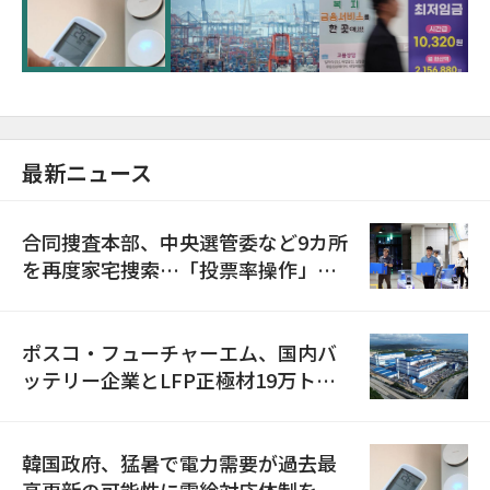
に需給対応体制を点検
最新ニュース
合同捜査本部、中央選管委など9カ所
を再度家宅捜索…「投票率操作」の
資料を確保
ポスコ・フューチャーエム、国内バ
ッテリー企業とLFP正極材19万トン
の供給契約を締結
韓国政府、猛暑で電力需要が過去最