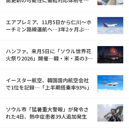
高更新の可能性に需給対応体制を点
検
エアプレミア、11月5日から仁川〜ホ
ーチミン路線運航へ…3年2ヶ月ぶり
の再開
ハンファ、来月5日に「ソウル世界花
火祭り2026」開催…韓・米・英の3カ
国が参加
イースター航空、韓国国内航空会社
で1位を記録…「上半期搭乗率93%」
ソウル市「猛暑重大警報」が発令さ
れた4日、熱中症患者39人追加発生