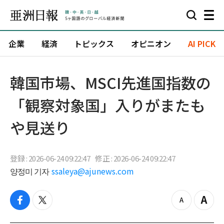
企業
経済
トピックス
オピニオン
AI PICK
韓国市場、MSCI先進国指数の
「観察対象国」入りがまたも
や見送り
登録 : 2026-06-24 09:22:47
修正 : 2026-06-24 09:22:47
양정미 기자
ssaleya@ajunews.com
f
t
z
Z
a
w
o
o
c
i
o
o