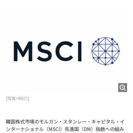
e
t
m
m
b
t
o
i
o
e
u
n
o
r
t
k
[写真=MSCI]
韓国株式市場のモルガン・スタンレー・キャピタル・イ
ンターナショナル（MSCI）先進国（DM）指数への組み