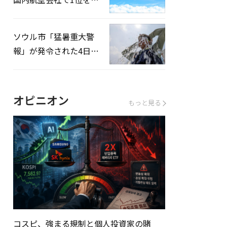
録…「上半期搭乗率
93%」
ソウル市「猛暑重大警
報」が発令された4日、
熱中症患者39人追加発
生
オピニオン
もっと見る
コスピ、強まる規制と個人投資家の賭