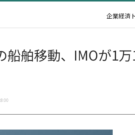
企業
経済
船舶移動、IMOが1万1
8:00