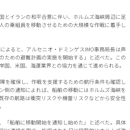
米国とイランの和平合意に伴い、ホルムズ海峡周辺に足
00人の乗組員を移動させるための大規模な作戦に着手し
信によると、アルセニオ・ドミンゲスIMO事務局長は声
組員のための避難計画の実施を開始する」と述べた。この
岸国、米国、海運業界との協力を通じて進められる。
障を確保し、作戦を支援するための航行条件も確認し
ーン側の通知によれば、船舶の移動にはホルムズ海峡を
既存の航路は衝突リスクや機雷リスクなどから安全性
。
し、「船舶に移動開始を通知し始めた」と述べた。具体