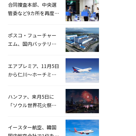
合同捜査本部、中央選
管委など9カ所を再度家
宅捜索…「投票率操
作」の資料を確保
ポスコ・フューチャー
エム、国内バッテリー
企業とLFP正極材19万ト
ンの供給契約を締結
エアプレミア、11月5日
から仁川〜ホーチミン
路線運航へ…3年2ヶ月
ぶりの再開
ハンファ、来月5日に
「ソウル世界花火祭り
2026」開催…韓・米・
英の3カ国が参加
イースター航空、韓国
国内航空会社で1位を記