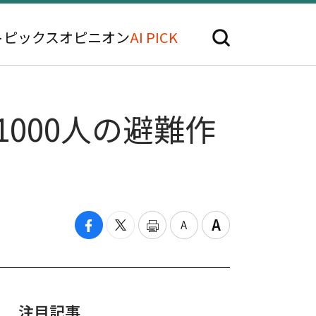
トピックス
オピニオン
AI PICK
000人の避難作
注目記事