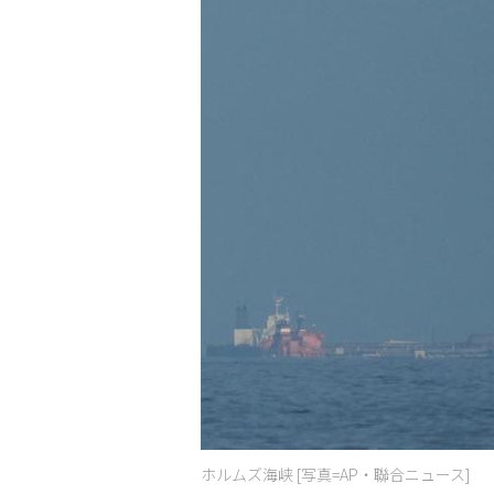
ホルムズ海峡 [写真=AP・聯合ニュース]