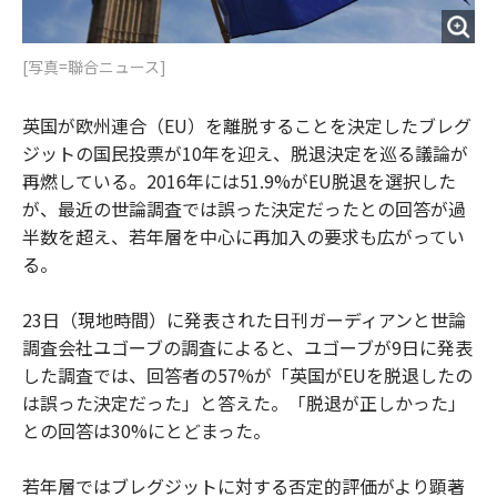
[写真=聯合ニュース]
英国が欧州連合（EU）を離脱することを決定したブレグ
ジットの国民投票が10年を迎え、脱退決定を巡る議論が
再燃している。2016年には51.9%がEU脱退を選択した
が、最近の世論調査では誤った決定だったとの回答が過
半数を超え、若年層を中心に再加入の要求も広がってい
る。
23日（現地時間）に発表された日刊ガーディアンと世論
調査会社ユゴーブの調査によると、ユゴーブが9日に発表
した調査では、回答者の57%が「英国がEUを脱退したの
は誤った決定だった」と答えた。「脱退が正しかった」
との回答は30%にとどまった。
若年層ではブレグジットに対する否定的評価がより顕著