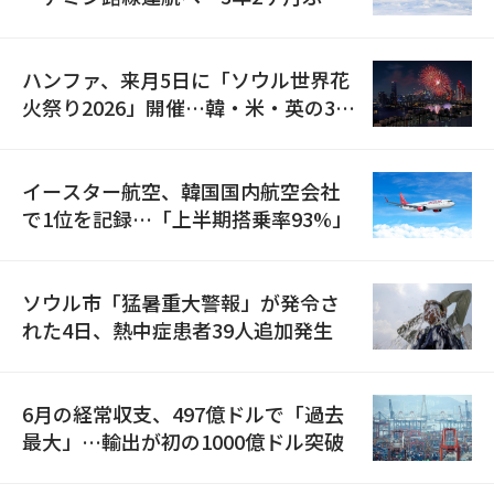
の再開
ハンファ、来月5日に「ソウル世界花
火祭り2026」開催…韓・米・英の3カ
国が参加
イースター航空、韓国国内航空会社
で1位を記録…「上半期搭乗率93%」
ソウル市「猛暑重大警報」が発令さ
れた4日、熱中症患者39人追加発生
6月の経常収支、497億ドルで「過去
最大」…輸出が初の1000億ドル突破