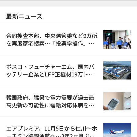
最新ニュース
合同捜査本部、中央選管委など9カ所
を再度家宅捜索…「投票率操作」の
資料を確保
ポスコ・フューチャーエム、国内バ
ッテリー企業とLFP正極材19万トン
の供給契約を締結
韓国政府、猛暑で電力需要が過去最
高更新の可能性に需給対応体制を点
検
エアプレミア、11月5日から仁川〜ホ
ーチミン路線運航へ…3年2ヶ月ぶり