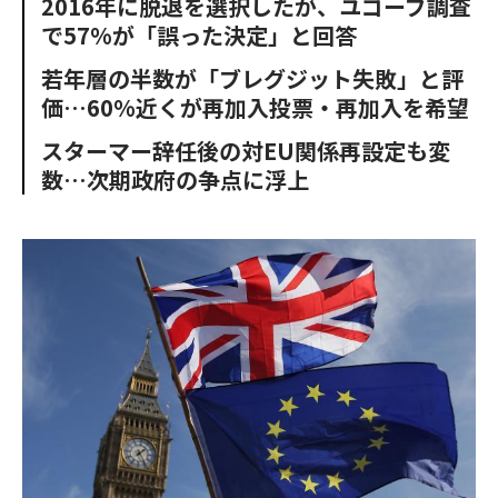
2016年に脱退を選択したが、ユゴーブ調査
o
e
u
n
で57%が「誤った決定」と回答
o
r
t
k
若年層の半数が「ブレグジット失敗」と評
価…60%近くが再加入投票・再加入を希望
スターマー辞任後の対EU関係再設定も変
数…次期政府の争点に浮上