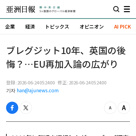
企業
経済
トピックス
オピニオン
AI PICK
ブレグジット10年、英国の後
悔？…EU再加入論の広がり
登録 : 2026-06-24 05:24:00
修正 : 2026-06-24 05:24:00
기자
han@ajunews.com
f
t
z
Z
a
w
o
o
c
i
o
o
e
t
m
m
b
t
o
i