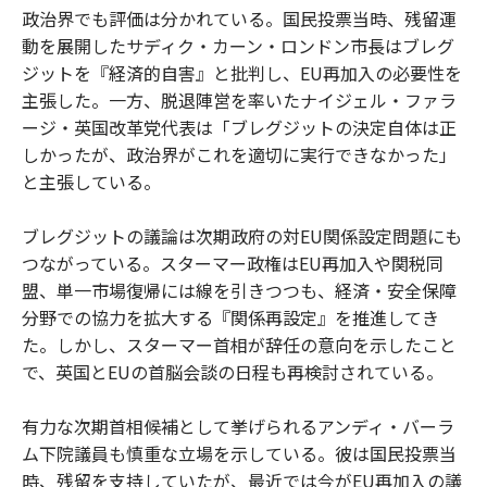
政治界でも評価は分かれている。国民投票当時、残留運
動を展開したサディク・カーン・ロンドン市長はブレグ
ジットを『経済的自害』と批判し、EU再加入の必要性を
主張した。一方、脱退陣営を率いたナイジェル・ファラ
ージ・英国改革党代表は「ブレグジットの決定自体は正
しかったが、政治界がこれを適切に実行できなかった」
と主張している。
ブレグジットの議論は次期政府の対EU関係設定問題にも
つながっている。スターマー政権はEU再加入や関税同
盟、単一市場復帰には線を引きつつも、経済・安全保障
分野での協力を拡大する『関係再設定』を推進してき
た。しかし、スターマー首相が辞任の意向を示したこと
で、英国とEUの首脳会談の日程も再検討されている。
有力な次期首相候補として挙げられるアンディ・バーラ
ム下院議員も慎重な立場を示している。彼は国民投票当
時、残留を支持していたが、最近では今がEU再加入の議