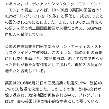
であった。ガーディアンとシンクタンク「モア・イン・
コモン」の調査によれば、18〜28歳の英国の回答者の5
0.2%がブレグジットを『失敗』と評価し、成功だったと
の回答は16.1%にとどまった。また、61.9%はEU再加入
の是非を問う第二回国民投票が必要だと考え、59.8%は
再加入を希望している。
英国の世論調査専門家であるジョン・カーティス・スト
ラスクライド大学教授は、このような世論の変化の背景
に世代交代を挙げた。2016年当時、若くて投票できなか
った世代が新たな有権者として加わり、再加入の意見が
増えたと説明している。
英国は2016年6月23日の国民投票で脱退51.9%、残留48.
1%でEU脱退を決定した。しかしその後、首相の交代が
繰り返され、政治地図が再編される中で、ブレグジット
は10年目の英国政治の核心的な争点として残っている。