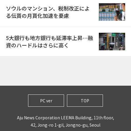
ソウルのマンション、税制改正によ
る伝貰の月貰化加速を憂慮
5大銀行も地方銀行も延滞率上昇…融
資のハードルはさらに高く
PC ver
TOP
Aju News Corporation LEEMA Building, 11th floor,
42, Jong-ro 1-gil, Jongno-gu, Seoul