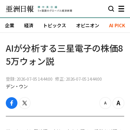
企業
経済
トピックス
オピニオン
AI PICK
AIが分析する三星電子の株価8
5万ウォン説
登録 : 2026-07-05 14:44:00
修正 : 2026-07-05 14:44:00
デン・ウン
f
t
z
Z
a
w
o
o
c
i
o
o
e
t
m
m
b
t
o
i