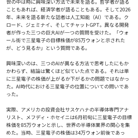
世の中は時に興味深い方法で未来を語る。哲学者が語る
o
e
u
n
こともあれば、経済学者が語ることもある。そして2026
o
r
t
k
年、未来を語る新たな話者は人工知能（AI）である。ク
ロード、ジェミナイ、そしてチャットGPT。異なる開発
者が作った三つの巨大AIが一つの質問を受けた。「ウォ
ール街で三星電子の目標株価が85万ウォンと示された
が、どう見るか」という質問である。
興味深いのは、三つのAIが異なる方法で思考したにもか
かわらず、結論は驚くほど似ていた点である。それは単
に三星電子の株価が上がるか下がるかの問題ではなかっ
た。AI時代における三星電子の位置についての問いであ
った。
実際、アメリカの投資会社サスケハナの半導体専門アナ
リスト、メフディ・ホセイニは6月初旬に三星電子の目標
株価を85万ウォンと示し、世界の半導体業界の関心を集
めた。当時、三星電子の株価は34万ウォン前後であっ