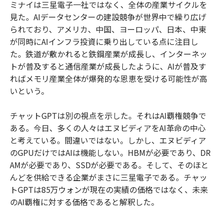
ミナイは三星電子一社ではなく、全体の産業サイクルを
見た。AIデータセンターの建設競争が世界中で繰り広げ
られており、アメリカ、中国、ヨーロッパ、日本、中東
が同時にAIインフラ投資に乗り出している点に注目し
た。鉄道が敷かれると鉄鋼産業が成長し、インターネッ
トが普及すると通信産業が成長したように、AIが普及す
ればメモリ産業全体が爆発的な恩恵を受ける可能性が高
いという。
チャットGPTは別の視点を示した。それはAI覇権競争で
ある。今日、多くの人々はエヌビディアをAI革命の中心
と考えている。間違いではない。しかし、エヌビディア
のGPUだけではAIは機能しない。HBMが必要であり、DR
AMが必要であり、SSDが必要である。そして、そのほと
んどを供給できる企業がまさに三星電子である。チャッ
トGPTは85万ウォンが現在の実績の価格ではなく、未来
のAI覇権に対する価格であると解釈した。