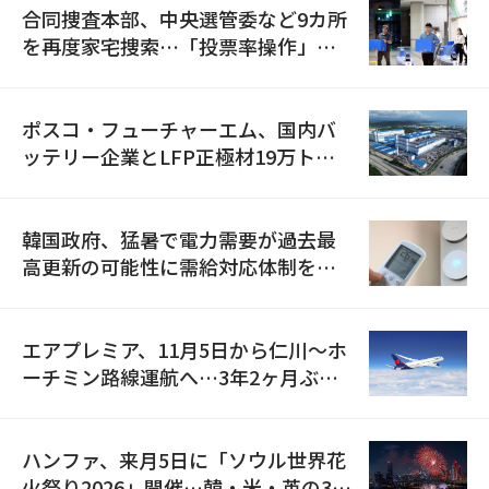
合同捜査本部、中央選管委など9カ所
を再度家宅捜索…「投票率操作」の
資料を確保
ポスコ・フューチャーエム、国内バ
ッテリー企業とLFP正極材19万トン
の供給契約を締結
韓国政府、猛暑で電力需要が過去最
高更新の可能性に需給対応体制を点
検
エアプレミア、11月5日から仁川〜ホ
ーチミン路線運航へ…3年2ヶ月ぶり
の再開
ハンファ、来月5日に「ソウル世界花
火祭り2026」開催…韓・米・英の3カ