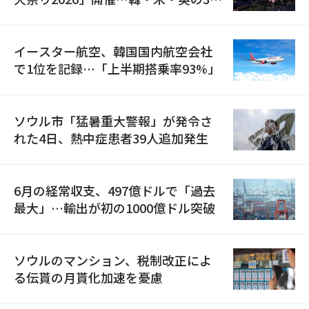
国が参加
イースター航空、韓国国内航空会社
で1位を記録…「上半期搭乗率93%」
ソウル市「猛暑重大警報」が発令さ
れた4日、熱中症患者39人追加発生
6月の経常収支、497億ドルで「過去
最大」…輸出が初の1000億ドル突破
ソウルのマンション、税制改正によ
る伝貰の月貰化加速を憂慮