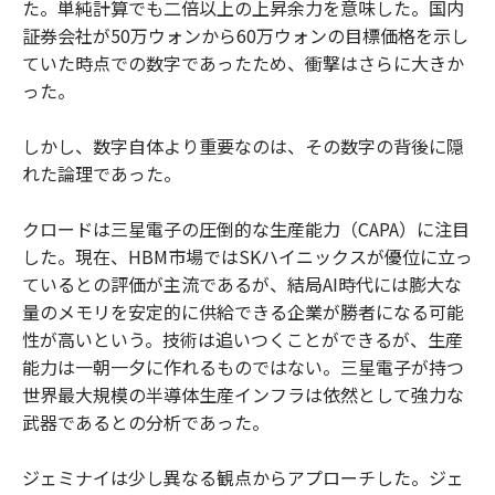
た。単純計算でも二倍以上の上昇余力を意味した。国内
証券会社が50万ウォンから60万ウォンの目標価格を示し
ていた時点での数字であったため、衝撃はさらに大きか
った。
しかし、数字自体より重要なのは、その数字の背後に隠
れた論理であった。
クロードは三星電子の圧倒的な生産能力（CAPA）に注目
した。現在、HBM市場ではSKハイニックスが優位に立っ
ているとの評価が主流であるが、結局AI時代には膨大な
量のメモリを安定的に供給できる企業が勝者になる可能
性が高いという。技術は追いつくことができるが、生産
能力は一朝一夕に作れるものではない。三星電子が持つ
世界最大規模の半導体生産インフラは依然として強力な
武器であるとの分析であった。
ジェミナイは少し異なる観点からアプローチした。ジェ