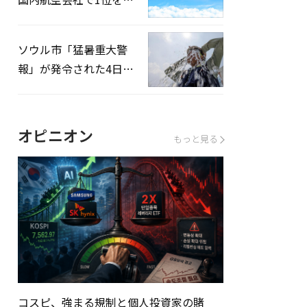
録…「上半期搭乗率
93%」
ソウル市「猛暑重大警
報」が発令された4日、
熱中症患者39人追加発
生
オピニオン
もっと見る
コスピ、強まる規制と個人投資家の賭