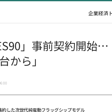
企業
経済
ES90」事前契約開始
円台から」
6:00
を集約した次世代純電動フラッグシップモデル