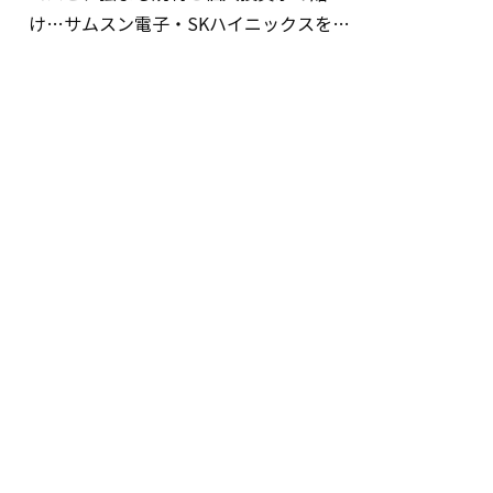
け…サムスン電子・SKハイニックスを巡
る明暗