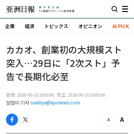
企業
経済
トピックス
オピニオン
AI PICK
カカオ、創業初の大規模スト
突入…29日に「2次スト」予
告で長期化必至
登録 : 2026-06-10 16:05:06
修正 : 2026-06-10 16:05:06
양정미 기자
ssaleya@ajunews.com
f
t
z
Z
a
w
o
o
c
i
o
o