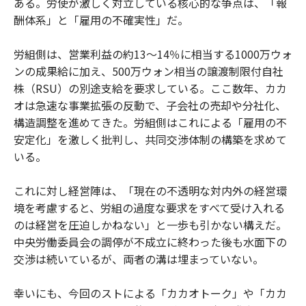
ある。労使が激しく対立している核心的な争点は、「報
酬体系」と「雇用の不確実性」だ。
労組側は、営業利益の約13〜14％に相当する1000万ウォ
ンの成果給に加え、500万ウォン相当の譲渡制限付自社
株（RSU）の別途支給を要求している。ここ数年、カカ
オは急速な事業拡張の反動で、子会社の売却や分社化、
構造調整を進めてきた。労組側はこれによる「雇用の不
安定化」を激しく批判し、共同交渉体制の構築を求めて
いる。
これに対し経営陣は、「現在の不透明な対内外の経営環
境を考慮すると、労組の過度な要求をすべて受け入れる
のは経営を圧迫しかねない」と一歩も引かない構えだ。
中央労働委員会の調停が不成立に終わった後も水面下の
交渉は続いているが、両者の溝は埋まっていない。
幸いにも、今回のストによる「カカオトーク」や「カカ