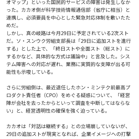
オマップ」といった国民的サービスの障害は発生しなか
った。カカオ側が科学技術情報通信部（省庁に相当）と
連携し、必須要員を中心とした緊急対応体制を敷いたた
めだ。
しかし、真の岐路は今月29日に予定されている2次スト
だ。ソ・スンウク労組支部長は「29日に追加ストを進行
する」とした上で、「終日ストや全面スト（総スト）に
するかなど、具体的な方式は議論中」と言及した。シス
テム障害への対応が遅れ、業務に実質的な支障が出る可
能性も示唆している。
さらに労組側は、最近退任したホン・ミンテク前最高プ
ロダクト責任者（CPO）をめぐる疑惑について、「経営
陣が会社を去ったからといって調査を中断してはならな
い」と、経営透明性の確保を強く迫っている。
カカオは「対話は継続する」との立場崩していないが、
29日の追加ストが現実となれば、企業イメージへの打撃