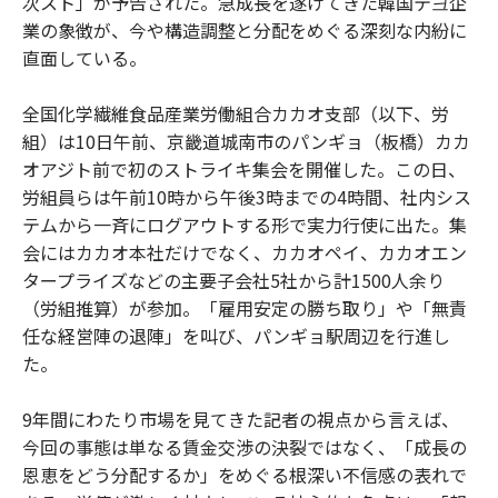
次スト」が予告された。急成長を遂げてきた韓国テ크企
業の象徴が、今や構造調整と分配をめぐる深刻な内紛に
直面している。
全国化学繊維食品産業労働組合カカオ支部（以下、労
組）は10日午前、京畿道城南市のパンギョ（板橋）カカ
オアジト前で初のストライキ集会を開催した。この日、
労組員らは午前10時から午後3時までの4時間、社内シス
テムから一斉にログアウトする形で実力行使に出た。集
会にはカカオ本社だけでなく、カカオペイ、カカオエン
タープライズなどの主要子会社5社から計1500人余り
（労組推算）が参加。「雇用安定の勝ち取り」や「無責
任な経営陣の退陣」を叫び、パンギョ駅周辺を行進し
た。
9年間にわたり市場を見てきた記者の視点から言えば、
今回の事態は単なる賃金交渉の決裂ではなく、「成長の
恩恵をどう分配するか」をめぐる根深い不信感の表れで