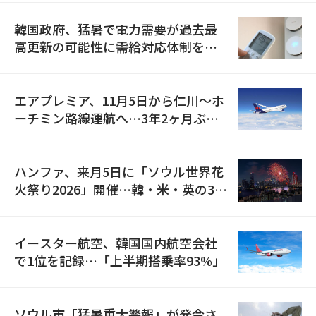
韓国政府、猛暑で電力需要が過去最
高更新の可能性に需給対応体制を点
検
エアプレミア、11月5日から仁川〜ホ
ーチミン路線運航へ…3年2ヶ月ぶり
の再開
ハンファ、来月5日に「ソウル世界花
火祭り2026」開催…韓・米・英の3カ
国が参加
イースター航空、韓国国内航空会社
で1位を記録…「上半期搭乗率93%」
ソウル市「猛暑重大警報」が発令さ