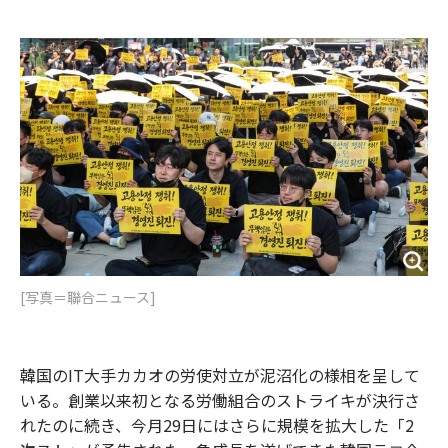
e
t
m
m
b
t
o
i
o
e
u
n
o
r
t
k
[写真＝聯合ニュース]
韓国のIT大手カカオの労使対立が泥沼化の様相を呈して
いる。創業以来初となる労働組合のストライキが決行さ
れたのに続き、今月29日にはさらに規模を拡大した「2