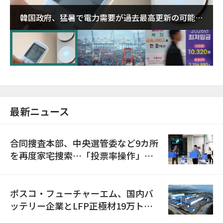
韓国政府、猛暑で電力需要が過去最高更新の可能性
に需給対応体制を点検
最新ニュース
合同捜査本部、中央選管委など9カ所
を再度家宅捜索…「投票率操作」の
資料を確保
ポスコ・フューチャーエム、国内バ
ッテリー企業とLFP正極材19万トン
の供給契約を締結