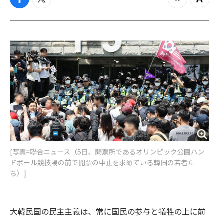
f
t
z
Z
a
w
o
o
c
i
o
o
e
t
m
m
b
t
o
i
o
e
u
n
o
r
t
k
[写真=聯合ニュース（5日、開票所であるオリンピック公園ハン
ドボール競技場の前で開票の中止を求めている韓国の若者た
ち）]
大韓民国の民主主義は、常に国民の参与と犠牲の上に前