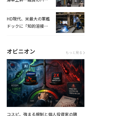
ドルはさらに高く
HD現代、米最大の軍艦
ドックに「知的溶接」
システムを導入へ
オピニオン
もっと見る
コスピ、強まる規制と個人投資家の賭