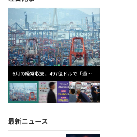
6月の経常収支、497億ドルで「過去
最大」…輸出が初の1000億ドル突破
最新ニュース