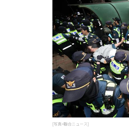
[写真=聯合ニュース]