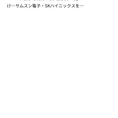
け…サムスン電子・SKハイニックスを巡
る明暗