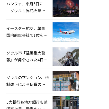
ハンファ、来月5日に
「ソウル世界花火祭り
2026」開催…韓・米・
英の3カ国が参加
イースター航空、韓国
国内航空会社で1位を記
録…「上半期搭乗率
93%」
ソウル市「猛暑重大警
報」が発令された4日、
熱中症患者39人追加発
生
ソウルのマンション、税
制改正による伝貰の月
貰化加速を憂慮
5大銀行も地方銀行も延
滞率上昇…融資のハー