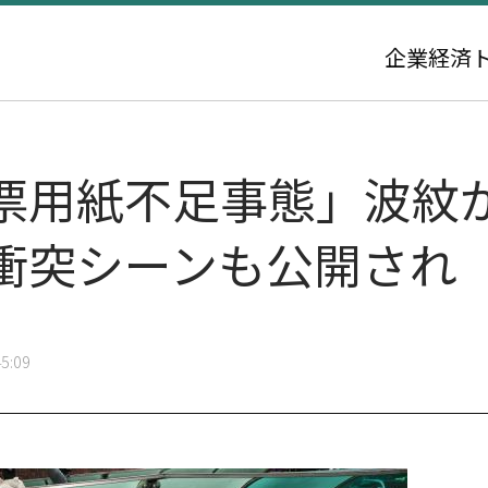
企業
経済
票用紙不足事態」波紋
衝突シーンも公開され
5:09