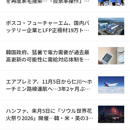
を再度家宅捜索…「投票率操作」の
資料を確保
ポスコ・フューチャーエム、国内バ
ッテリー企業とLFP正極材19万トン
の供給契約を締結
韓国政府、猛暑で電力需要が過去最
高更新の可能性に需給対応体制を点
検
エアプレミア、11月5日から仁川〜ホ
ーチミン路線運航へ…3年2ヶ月ぶり
の再開
ハンファ、来月5日に「ソウル世界花
火祭り2026」開催…韓・米・英の3カ
国が参加