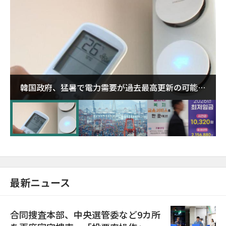
韓国政府、猛暑で電力需要が過去最高更新の可能性
に需給対応体制を点検
最新ニュース
合同捜査本部、中央選管委など9カ所