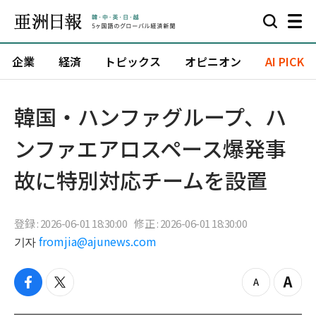
企業
経済
トピックス
オピニオン
AI PICK
韓国・ハンファグループ、ハ
ンファエアロスペース爆発事
故に特別対応チームを設置
登録 : 2026-06-01 18:30:00
修正 : 2026-06-01 18:30:00
기자
fromjia@ajunews.com
f
t
z
Z
a
w
o
o
c
i
o
o