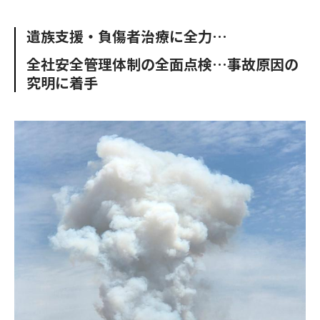
e
t
m
m
b
t
o
i
遺族支援・負傷者治療に全力…
o
e
u
n
o
r
t
全社安全管理体制の全面点検…事故原因の
k
究明に着手