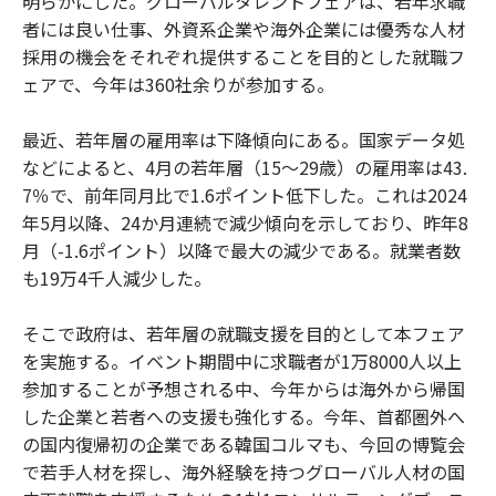
明らかにした。グローバルタレントフェアは、若年求職
者には良い仕事、外資系企業や海外企業には優秀な人材
採用の機会をそれぞれ提供することを目的とした就職フ
ェアで、今年は360社余りが参加する。
最近、若年層の雇用率は下降傾向にある。国家データ処
などによると、4月の若年層（15〜29歳）の雇用率は43.
7％で、前年同月比で1.6ポイント低下した。これは2024
年5月以降、24か月連続で減少傾向を示しており、昨年8
月（-1.6ポイント）以降で最大の減少である。就業者数
も19万4千人減少した。
そこで政府は、若年層の就職支援を目的として本フェア
を実施する。イベント期間中に求職者が1万8000人以上
参加することが予想される中、今年からは海外から帰国
した企業と若者への支援も強化する。今年、首都圏外へ
の国内復帰初の企業である韓国コルマも、今回の博覧会
で若手人材を探し、海外経験を持つグローバル人材の国