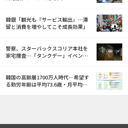
韓銀「観光も『サービス輸出』…滞
留と消費を増やしてこそ成長効果」
警察、スターバックスコリア本社を
家宅捜査…「タンクデー」イベント
巡り侮辱容疑
韓国の高齢層1700万人時代…希望す
る勤労年齢は平均73.6歳・月平均賃
金は300万ウォン以上