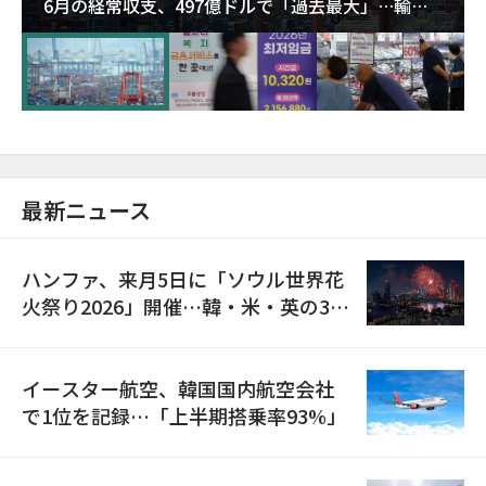
6月の経常収支、497億ドルで「過去最大」…輸出
が初の1000億ドル突破
最新ニュース
ハンファ、来月5日に「ソウル世界花
火祭り2026」開催…韓・米・英の3カ
国が参加
イースター航空、韓国国内航空会社
で1位を記録…「上半期搭乗率93%」