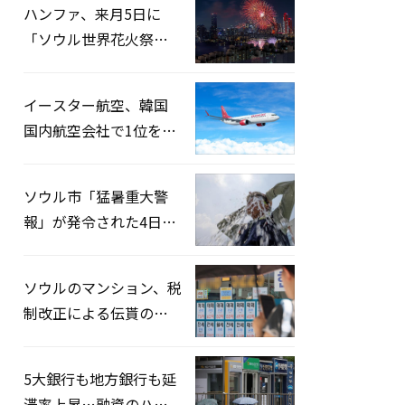
ハンファ、来月5日に
「ソウル世界花火祭り
2026」開催…韓・米・
英の3カ国が参加
イースター航空、韓国
国内航空会社で1位を記
録…「上半期搭乗率
93%」
ソウル市「猛暑重大警
報」が発令された4日、
熱中症患者39人追加発
生
ソウルのマンション、税
制改正による伝貰の月
貰化加速を憂慮
5大銀行も地方銀行も延
滞率上昇…融資のハー