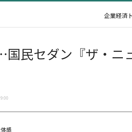
企業
経済
…国民セダン『ザ・ニ
9:00
を体感