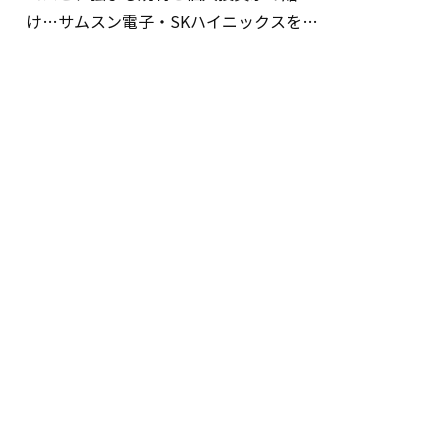
け…サムスン電子・SKハイニックスを巡
る明暗