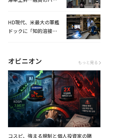
ドルはさらに高く
HD現代、米最大の軍艦
ドックに「知的溶接」
システムを導入へ
オピニオン
もっと見る
コスピ、強まる規制と個人投資家の賭