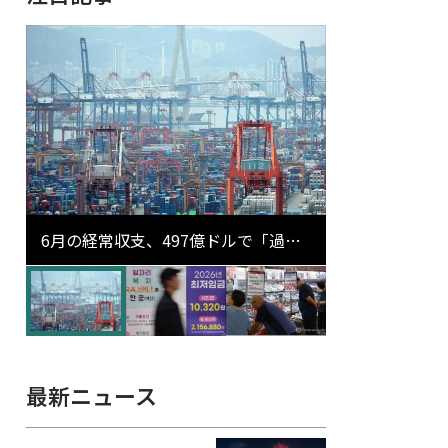
6月の経常収支、497億ドルで「過去
最大」…輸出が初の1000億ドル突破
最新ニュース