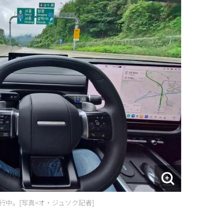
中。[写真=オ・ジュソク記者]