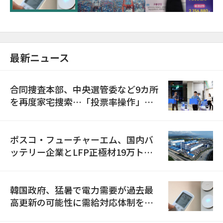
最新ニュース
合同捜査本部、中央選管委など9カ所
を再度家宅捜索…「投票率操作」の
資料を確保
ポスコ・フューチャーエム、国内バ
ッテリー企業とLFP正極材19万トン
の供給契約を締結
韓国政府、猛暑で電力需要が過去最
高更新の可能性に需給対応体制を点
検