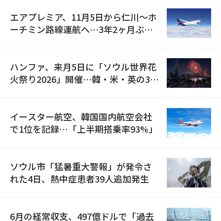
エアプレミア、11月5日から仁川〜ホ
ーチミン路線運航へ…3年2ヶ月ぶり
の再開
ハンファ、来月5日に「ソウル世界花
火祭り2026」開催…韓・米・英の3カ
国が参加
イースター航空、韓国国内航空会社
で1位を記録…「上半期搭乗率93%」
ソウル市「猛暑重大警報」が発令さ
れた4日、熱中症患者39人追加発生
6月の経常収支、497億ドルで「過去