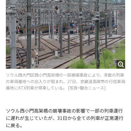
o
e
u
n
o
r
t
k
ソウル西大門区西小門高架橋の一部崩壊事故により、多数の列車
の車両基地への出入りが阻まれ、27日、京畿道高陽市の行信車両
基地にKTX列車が停車している。 [写真=聯合ニュース]
ソウル西小門高架橋の崩壊事故の影響で一部の列車運行
に遅れが生じていたが、31日から全ての列車が正常運行
に戻る。