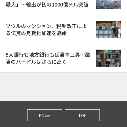
最大」…輸出が初の1000億ドル突破
ソウルのマンション、税制改正によ
る伝貰の月貰化加速を憂慮
5大銀行も地方銀行も延滞率上昇…融
資のハードルはさらに高く
PC ver
TOP