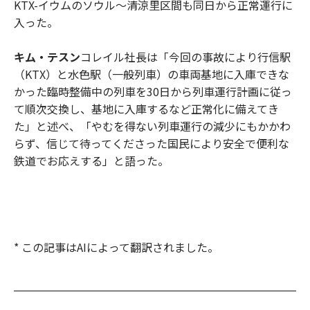
KTX-イウムのソウル〜清涼里区間も同日から正常運行に
入った。
キム・テスン
コレイル社長は「今回の事故により行信駅
（KTX）と水色駅（一般列車）の車両基地に入庫できな
かった臨時整備中の列車を30日から列車運行計画に従っ
て順次交換し、基地に入庫するなど正常化に備えてき
た」と述べ、「やむを得ない列車運行の減少にもかかわ
らず、信じて待ってくださった国民により安全で便利な
鉄道でお応えする」と語った。
* この記事はAIによって翻訳されました。