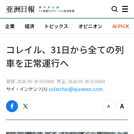
企業
経済
トピックス
オピニオン
AI PICK
コレイル、31日から全ての列
車を正常運行へ
登録 : 2026-05-30 15:54:00
修正 : 2026-05-30 15:54:00
サイ・インケン 기자
solarchoi@ajunews.com
f
t
z
Z
a
w
o
o
c
i
o
o
e
t
m
m
b
t
o
i