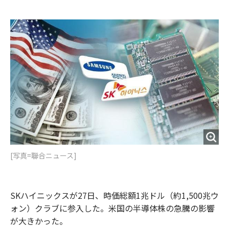
e
t
m
m
b
t
o
i
o
e
u
n
o
r
t
k
[写真=聯合ニュース]
SKハイニックスが27日、時価総額1兆ドル（約1,500兆ウ
ォン）クラブに参入した。米国の半導体株の急騰の影響
が大きかった。