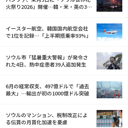
火祭り2026」開催…韓・米・英の3カ
国が参加
イースター航空、韓国国内航空会社
で1位を記録…「上半期搭乗率93%」
ソウル市「猛暑重大警報」が発令さ
れた4日、熱中症患者39人追加発生
6月の経常収支、497億ドルで「過去
最大」…輸出が初の1000億ドル突破
ソウルのマンション、税制改正によ
る伝貰の月貰化加速を憂慮