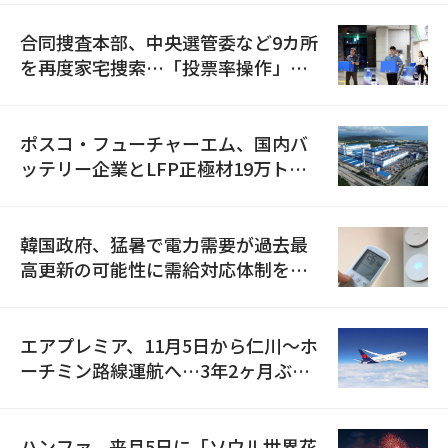
合同捜査本部、中央選管委など9カ所
を再度家宅捜索…「投票率操作」の
資料を確保
ポスコ・フューチャーエム、国内バ
ッテリー企業とLFP正極材19万トン
の供給契約を締結
韓国政府、猛暑で電力需要が過去最
高更新の可能性に需給対応体制を点
検
エアプレミア、11月5日から仁川〜ホ
ーチミン路線運航へ…3年2ヶ月ぶり
の再開
ハンファ、来月5日に「ソウル世界花