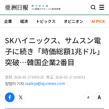
企業
経済
トピックス
オピニオン
AI PICK
SKハイニックス、サムスン電
子に続き「時価総額1兆ドル」
突破…韓国企業2番目
登録 : 2026-05-27 09:55:25
修正 : 2026-05-27 10:00:51
양정미 기자
ssaleya@ajunews.com
f
t
z
Z
a
w
o
o
c
i
o
o