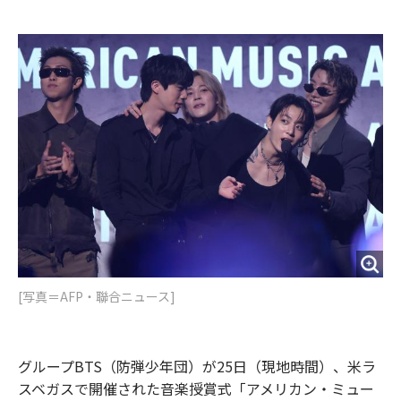
e
t
m
m
b
t
o
i
o
e
u
n
o
r
t
k
[写真＝AFP・聯合ニュース]
グループBTS（防弾少年団）が25日（現地時間）、米ラ
スベガスで開催された音楽授賞式「アメリカン・ミュー