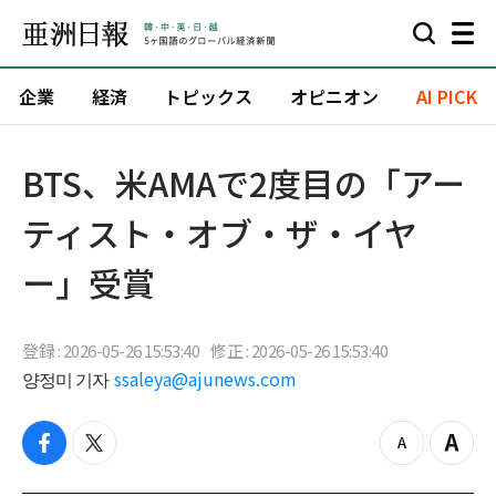
企業
経済
トピックス
オピニオン
AI PICK
BTS、米AMAで2度目の「アー
ティスト・オブ・ザ・イヤ
ー」受賞
登録 : 2026-05-26 15:53:40
修正 : 2026-05-26 15:53:40
양정미 기자
ssaleya@ajunews.com
f
t
z
Z
a
w
o
o
c
i
o
o