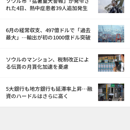
ソウル市「猛暑重大警報」が発令さ
れた4日、熱中症患者39人追加発生
6月の経常収支、497億ドルで「過去
最大」…輸出が初の1000億ドル突破
ソウルのマンション、税制改正によ
る伝貰の月貰化加速を憂慮
5大銀行も地方銀行も延滞率上昇…融
資のハードルはさらに高く