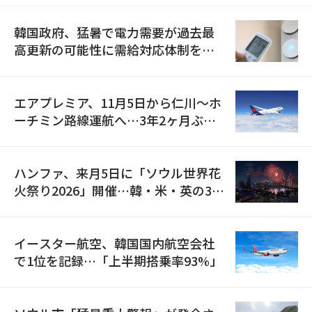
韓国政府、猛暑で電力需要が過去最
高更新の可能性に需給対応体制を点
検
エアプレミア、11月5日から仁川〜ホ
ーチミン路線運航へ…3年2ヶ月ぶり
の再開
ハンファ、来月5日に「ソウル世界花
火祭り2026」開催…韓・米・英の3カ
国が参加
イースター航空、韓国国内航空会社
で1位を記録…「上半期搭乗率93%」