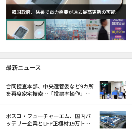
韓国政府、猛暑で電力需要が過去最高更新の可能性
に需給対応体制を点検
最新ニュース
合同捜査本部、中央選管委など9カ所
を再度家宅捜索…「投票率操作」の
資料を確保
ポスコ・フューチャーエム、国内バ
ッテリー企業とLFP正極材19万トン
の供給契約を締結