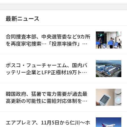
最新ニュース
合同捜査本部、中央選管委など9カ所
を再度家宅捜索…「投票率操作」の
資料を確保
ポスコ・フューチャーエム、国内バ
ッテリー企業とLFP正極材19万トン
の供給契約を締結
韓国政府、猛暑で電力需要が過去最
高更新の可能性に需給対応体制を点
検
エアプレミア、11月5日から仁川〜ホ