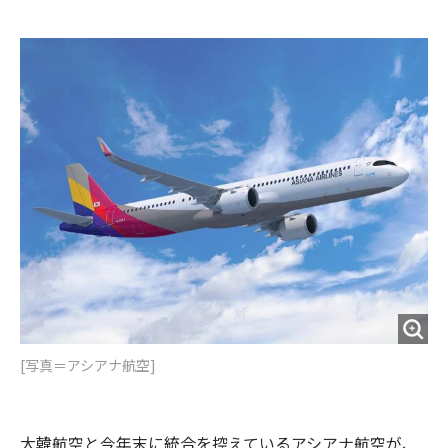
e
t
m
m
b
t
o
i
o
e
u
n
o
r
t
k
[写真＝アシアナ航空]
大韓航空と今年末に統合を控えているアシアナ航空が、