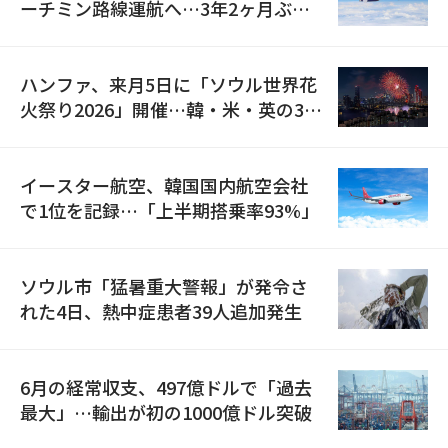
ーチミン路線運航へ…3年2ヶ月ぶり
の再開
ハンファ、来月5日に「ソウル世界花
火祭り2026」開催…韓・米・英の3カ
国が参加
イースター航空、韓国国内航空会社
で1位を記録…「上半期搭乗率93%」
ソウル市「猛暑重大警報」が発令さ
れた4日、熱中症患者39人追加発生
6月の経常収支、497億ドルで「過去
最大」…輸出が初の1000億ドル突破