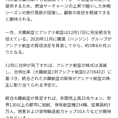
提供するため、燃油サーチャージの上昇で縮小した休暇
シーズンの旅行意欲が回復し、顧客の負担を軽減できる
と期待される。
一方、大韓航空とアシアナ航空は12月17日に完全統合を
控えている。2020年11月に韓進（ハンジン）グループが
アシアナ航空の買収決定を発表してから、約5年6か月ぶ
りとなる。
12月に合併が完了すれば、アシアナ航空の株式は消滅
し、合併比率（大韓航空1対アシアナ航空0.2736432）に
基づき、統合された大韓航空の新株がアシアナ航空の株
主に割り当てられる予定だ。
統合大韓航空が発足すれば、年間売上高23兆ウォン、世
界120以上の都市に就航、保有航空機234機、従業員約3
万人、旅客および貨物輸送能力トップ10入りなどが期待
されている。