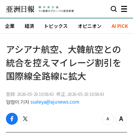
企業
経済
トピックス
オピニオン
AI PICK
アシアナ航空、大韓航空との
統合を控えマイレージ割引を
国際線全路線に拡大
登録 : 2026-05-20 10:58:43
修正 : 2026-05-20 10:58:43
양정미 기자
ssaleya@ajunews.com
f
t
z
Z
a
w
o
o
c
i
o
o