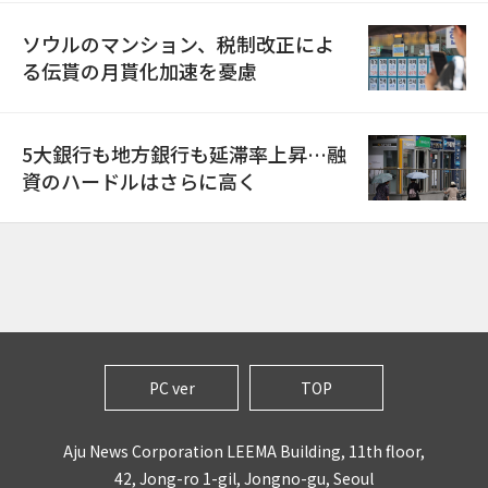
ソウルのマンション、税制改正によ
る伝貰の月貰化加速を憂慮
5大銀行も地方銀行も延滞率上昇…融
資のハードルはさらに高く
PC ver
TOP
Aju News Corporation LEEMA Building, 11th floor,
42, Jong-ro 1-gil, Jongno-gu, Seoul