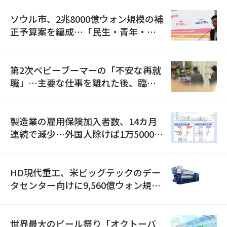
ソウル市、2兆8000億ウォン規模の補
正予算案を編成…「民生・青年・安
全」に8100億ウォンを集中投資
第2次ベビーブーマーの「不安な再就
職」…主要な仕事を離れた後、臨時
職が2倍近くに急増
製造業の雇用保険加入者数、14カ月
連続で減少…外国人除けば1万5000人
減
HD現代重工、米ビッグテックのデー
タセンター向けに9,560億ウォン規模
の発電設備を受注…「過去最大」
世界最大のビール祭り「オクトーバ