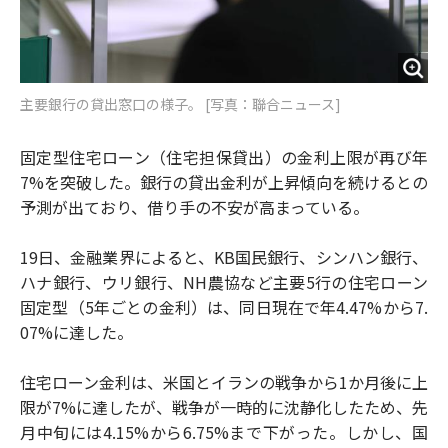
主要銀行の貸出窓口の様子。 [写真：聯合ニュース]
固定型住宅ローン（住宅担保貸出）の金利上限が再び年
7%を突破した。銀行の貸出金利が上昇傾向を続けるとの
予測が出ており、借り手の不安が高まっている。
19日、金融業界によると、KB国民銀行、シンハン銀行、
ハナ銀行、ウリ銀行、NH農協など主要5行の住宅ローン
固定型（5年ごとの金利）は、同日現在で年4.47%から7.
07%に達した。
住宅ローン金利は、米国とイランの戦争から1か月後に上
限が7%に達したが、戦争が一時的に沈静化したため、先
月中旬には4.15%から6.75%まで下がった。しかし、国