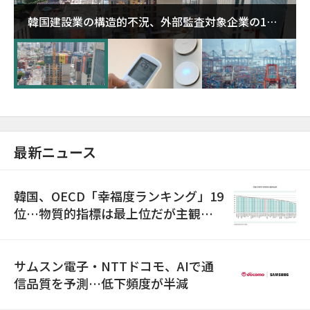
韓国建設業の構造的不況、外部監査対象企業の1割
超が「ゾンビ企業」に…5年で2.8倍増
最新ニュース
韓国、OECD「幸福度ランキング」19
位…物質的指標は最上位だが主観的
満足度は最下位
サムスン電子・NTTドコモ、AIで通
信品質を予測…低下頻度が半減