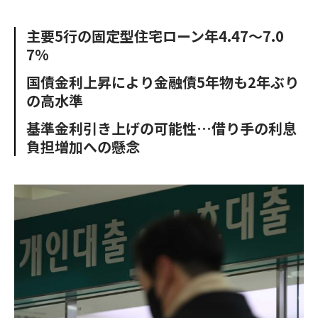
e
t
m
m
b
t
o
i
主要5行の固定型住宅ローン年4.47〜7.0
o
e
u
n
7%
o
r
t
k
国債金利上昇により金融債5年物も2年ぶり
の高水準
基準金利引き上げの可能性…借り手の利息
負担増加への懸念