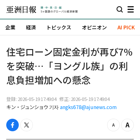
企業
経済
トピックス
オピニオン
AI PICK
住宅ローン固定金利が再び7%
を突破…「ヨングル族」の利
息負担増加への懸念
登録 : 2026-05-19 17:49:04
修正 : 2026-05-19 17:49:04
キン・ジュンショウ 기자
angks678@ajunews.com
f
t
z
Z
a
w
o
o
c
i
o
o