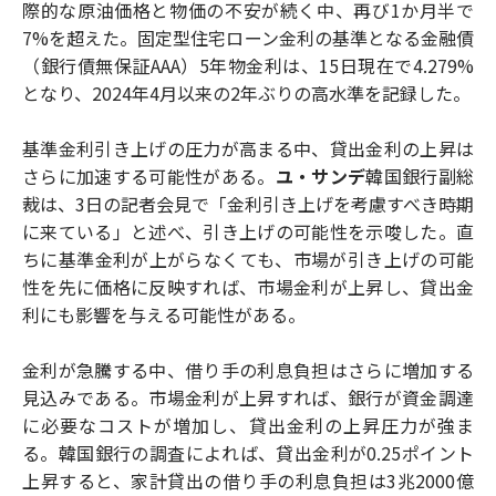
際的な原油価格と物価の不安が続く中、再び1か月半で
7%を超えた。固定型住宅ローン金利の基準となる金融債
（銀行債無保証AAA）5年物金利は、15日現在で4.279%
となり、2024年4月以来の2年ぶりの高水準を記録した。
基準金利引き上げの圧力が高まる中、貸出金利の上昇は
さらに加速する可能性がある。
ユ・サンデ
韓国銀行副総
裁は、3日の記者会見で「金利引き上げを考慮すべき時期
に来ている」と述べ、引き上げの可能性を示唆した。直
ちに基準金利が上がらなくても、市場が引き上げの可能
性を先に価格に反映すれば、市場金利が上昇し、貸出金
利にも影響を与える可能性がある。
金利が急騰する中、借り手の利息負担はさらに増加する
見込みである。市場金利が上昇すれば、銀行が資金調達
に必要なコストが増加し、貸出金利の上昇圧力が強ま
る。韓国銀行の調査によれば、貸出金利が0.25ポイント
上昇すると、家計貸出の借り手の利息負担は3兆2000億