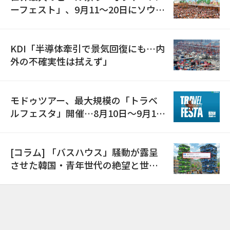
ーフェスト」、9月11〜20日にソウル
で開催
KDI「半導体牽引で景気回復にも…内
外の不確実性は拭えず」
モドゥツアー、最大規模の「トラベ
ルフェスタ」開催…8月10日～9月11
日
[コラム] 「バスハウス」騒動が露呈
させた韓国・青年世代の絶望と世代
間格差