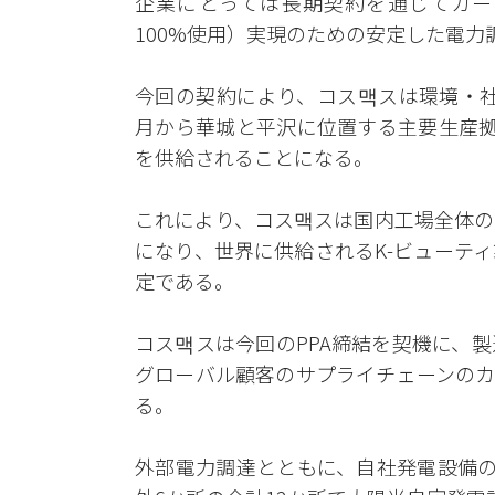
企業にとっては長期契約を通じてカーボ
100%使用）実現のための安定した電
今回の契約により、コス맥スは環境・社
月から華城と平沢に位置する主要生産拠点
を供給されることになる。
これにより、コス맥スは国内工場全体の
になり、世界に供給されるK-ビューテ
定である。
コス맥スは今回のPPA締結を契機に、
グローバル顧客のサプライチェーンのカ
る。
外部電力調達とともに、自社発電設備の