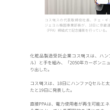
コス맥スの代表取締役社長、チェ・ギ
ジェヨル韓国事業部長が、18日に京畿
（PPA）締結式で記念撮影を行っている。 
化粧品製造受託企業コス맥スは、ハン
ル）と手を組み、「2050年カーボン
り出した。
コス맥スは、18日にハンファQセルと
たと19日に発表した。
直接PPAは、電力使用者が再生可能エ