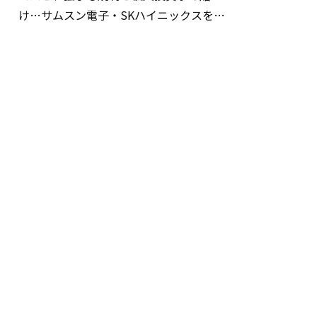
け…サムスン電子・SKハイニックスを巡
る明暗