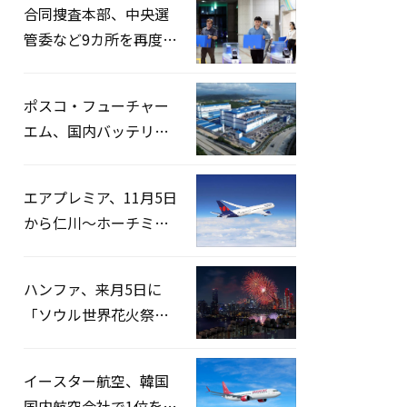
合同捜査本部、中央選
管委など9カ所を再度家
宅捜索…「投票率操
作」の資料を確保
ポスコ・フューチャー
エム、国内バッテリー
企業とLFP正極材19万ト
ンの供給契約を締結
エアプレミア、11月5日
から仁川〜ホーチミン
路線運航へ…3年2ヶ月
ぶりの再開
ハンファ、来月5日に
「ソウル世界花火祭り
2026」開催…韓・米・
英の3カ国が参加
イースター航空、韓国
国内航空会社で1位を記