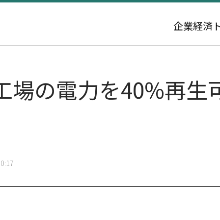
企業
経済
工場の電力を40%再生
0:17