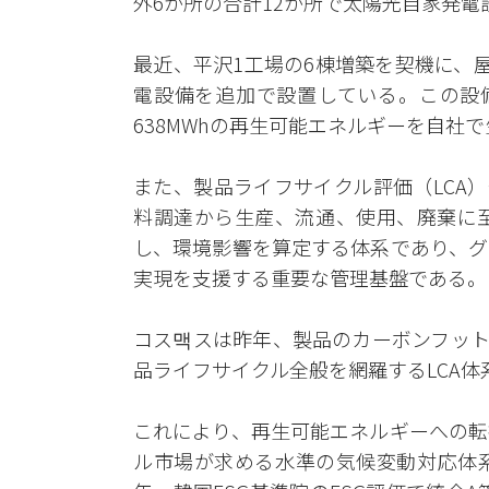
外6か所の合計12か所で太陽光自家発電
最近、平沢1工場の6棟増築を契機に、屋
電設備を追加で設置している。この設備
638MWhの再生可能エネルギーを自社
また、製品ライフサイクル評価（LCA
料調達から生産、流通、使用、廃棄に
し、環境影響を算定する体系であり、グ
実現を支援する重要な管理基盤である。
コス맥スは昨年、製品のカーボンフット
品ライフサイクル全般を網羅するLCA
これにより、再生可能エネルギーへの転
ル市場が求める水準の気候変動対応体