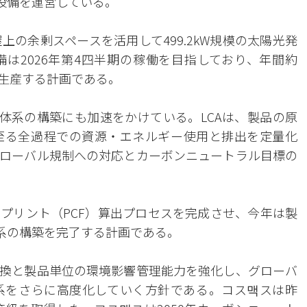
設備を運営している。
上の余剰スペースを活用して499.2kW規模の太陽光発
は2026年第4四半期の稼働を目指しており、年間約
で生産する計画である。
）体系の構築にも加速をかけている。LCAは、製品の原
至る全過程での資源・エネルギー使用と排出を定量化
ローバル規制への対応とカーボンニュートラル目標の
プリント（PCF）算出プロセスを完成させ、今年は製
体系の構築を完了する計画である。
換と製品単位の環境影響管理能力を強化し、グローバ
系をさらに高度化していく方針である。コス맥スは昨