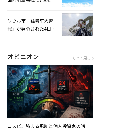
録…「上半期搭乗率
93%」
ソウル市「猛暑重大警
報」が発令された4日、
熱中症患者39人追加発
生
オピニオン
もっと見る
コスピ、強まる規制と個人投資家の賭