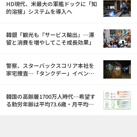
HD現代、米最大の軍艦ドックに「知
的溶接」システムを導入へ
韓銀「観光も『サービス輸出』…滞
留と消費を増やしてこそ成長効果」
警察、スターバックスコリア本社を
家宅捜査…「タンクデー」イベント
巡り侮辱容疑
韓国の高齢層1700万人時代…希望す
る勤労年齢は平均73.6歳・月平均賃
金は300万ウォン以上