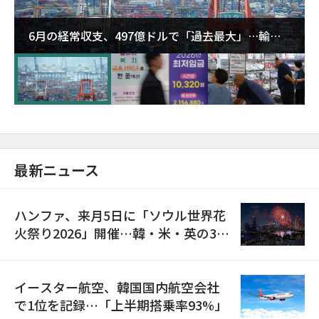
6月の経常収支、497億ドルで「過去最大」…輸出
が初の1000億ドル突破
最新ニュース
ハンファ、来月5日に「ソウル世界花
火祭り2026」開催…韓・米・英の3カ
国が参加
イースター航空、韓国国内航空会社
で1位を記録…「上半期搭乗率93%」