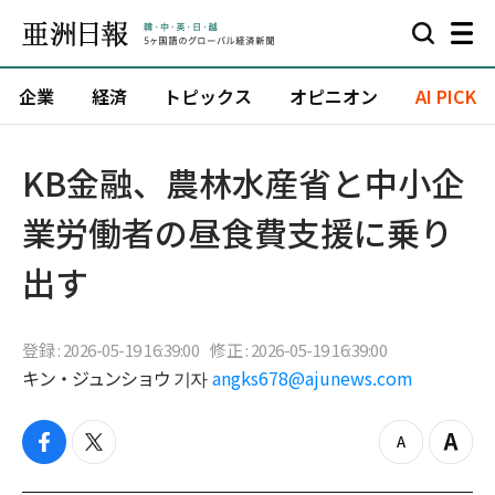
企業
経済
トピックス
オピニオン
AI PICK
KB金融、農林水産省と中小企
業労働者の昼食費支援に乗り
出す
登録 : 2026-05-19 16:39:00
修正 : 2026-05-19 16:39:00
キン・ジュンショウ 기자
angks678@ajunews.com
f
t
z
Z
a
w
o
o
c
i
o
o