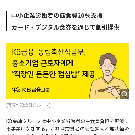
e
t
m
m
b
t
o
i
中小企業労働者の昼食費20%支援
o
e
u
n
o
r
t
カード・デジタル食券を通じて割引提供
k
[写真=KB金融グループ]
KB金融グループは中小企業労働者の昼食費負担を軽減す
る事業に参加する。これは労働者の福祉拡大と地域経済