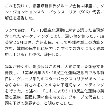
これを受けて、鄭容鎮新世界グループ会長は即座に、ソ
ン・ジョンヒョンスターバックスコリア（SCK）代表に
解任を通告した。
ソン代表は、「5・18民主化運動に対する誤った表現が
含まれたマーケティングにより、深い傷を負った5・18
英霊と5月団体、光州市民、そして朴鍾哲烈士の遺族を
含む、韓国の民主化に尽力したすべての方々に深く謝罪
申し上げる」と述べ、辞任した。
論争が続く中、鄭会長はこの日、大衆に向けた謝罪文を
発表し、「第46周年の5・18民主化運動記念日である前
日に、グループ系列のスターバックスコリアがあっては
ならない、許されることのない不適切なマーケティング
を行った」と述べ、「これにより5・18民主化運動の英
霊と遺族、国民に深い傷を与えた。グループを代表して
頭を下げて謝罪する」と明らかにした。