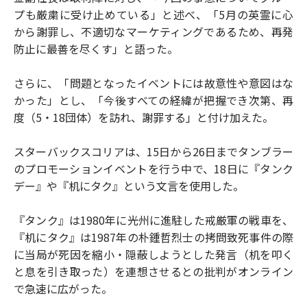
プも厳粛に受け止めている」と述べ、「5月の英霊に心
から謝罪し、不適切なマーケティングであるため、再発
防止に最善を尽くす」と語った。
さらに、「問題となったイベントには故意性や意図はな
かった」とし、「今後すべての経緯が把握でき次第、再
度（5・18団体）を訪れ、謝罪する」と付け加えた。
スターバックスコリアは、15日から26日までタンブラー
のプロモーションイベントを行う中で、18日に『タンク
デー』や『机にタク』という文言を使用した。
『タンク』は1980年に光州に進駐した戒厳軍の戦車を、
『机にタク』は1987年の朴鍾哲烈士の拷問致死事件の際
に当局が死因を縮小・隠蔽しようとした発言（机を叩く
と息を引き取った）を連想させるとの批判がオンライン
で急速に広がった。