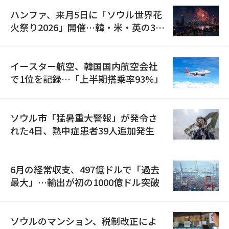
ハンファ、来月5日に「ソウル世界花
火祭り2026」開催…韓・米・英の3カ
国が参加
イースター航空、韓国国内航空会社
で1位を記録…「上半期搭乗率93%」
ソウル市「猛暑重大警報」が発令さ
れた4日、熱中症患者39人追加発生
6月の経常収支、497億ドルで「過去
最大」…輸出が初の1000億ドル突破
ソウルのマンション、税制改正によ