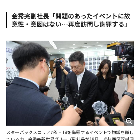
e
t
m
m
b
t
o
i
金秀完副社長「問題のあったイベントに故
o
e
u
n
意性・意図はない…再度訪問し謝罪する」
o
r
t
k
スターバックスコリアが5・18を侮辱するイベントで物議を醸し
ている中、金秀完新世界グループ副社長が19日、光州西区双村洞