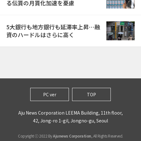
る伝貰の月貰化加速を憂慮
5大銀行も地方銀行も延滞率上昇…融
資のハードルはさらに高く
PC ver
TOP
Aju News Corporation LEEMA Building, 11th floor,
42, Jong-ro 1-gil, Jongno-gu, Seoul
Copyright ⓒ 2022 By
Ajunews Corporation
, All Rights Reserved.