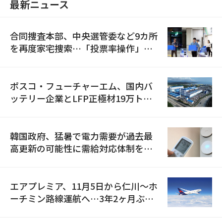
最新ニュース
合同捜査本部、中央選管委など9カ所
を再度家宅捜索…「投票率操作」の
資料を確保
ポスコ・フューチャーエム、国内バ
ッテリー企業とLFP正極材19万トン
の供給契約を締結
韓国政府、猛暑で電力需要が過去最
高更新の可能性に需給対応体制を点
検
エアプレミア、11月5日から仁川〜ホ
ーチミン路線運航へ…3年2ヶ月ぶり
の再開