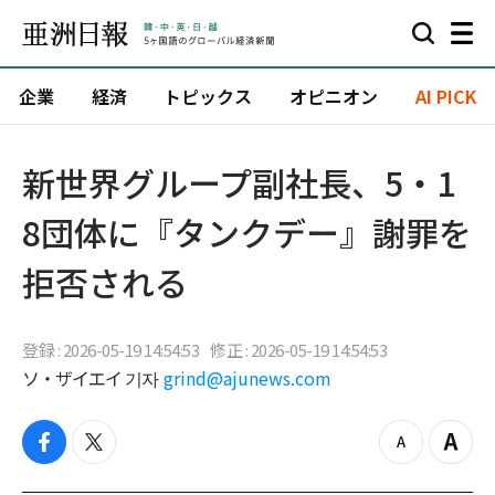
企業
経済
トピックス
オピニオン
AI PICK
新世界グループ副社長、5・1
8団体に『タンクデー』謝罪を
拒否される
登録 : 2026-05-19 14:54:53
修正 : 2026-05-19 14:54:53
ソ・ザイエイ 기자
grind@ajunews.com
f
t
z
Z
a
w
o
o
c
i
o
o