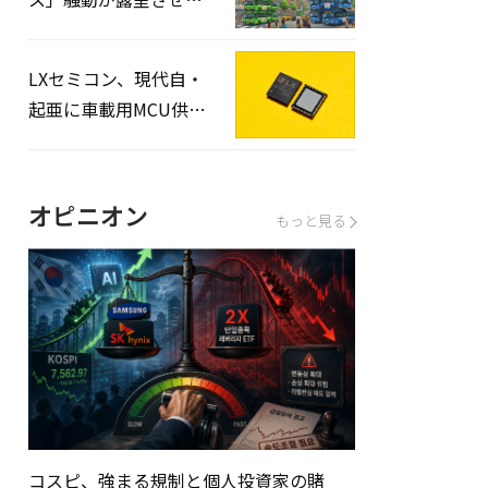
韓国・青年世代の絶望
と世代間格差
LXセミコン、現代自・
起亜に車載用MCU供給
へ…初の国産化の結実
オピニオン
もっと見る
コスピ、強まる規制と個人投資家の賭