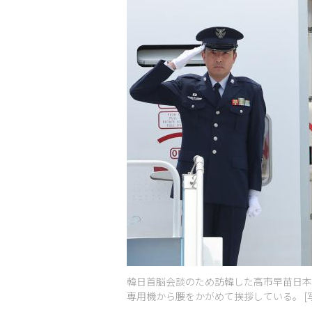
韓日首脳会談のため訪韓した高市早苗日本
専用機から腰をかがめて挨拶している。 [