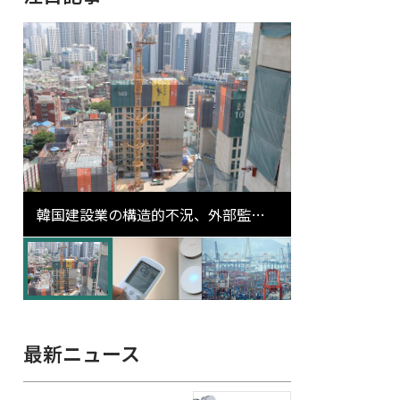
韓国建設業の構造的不況、外部監査
対象企業の1割超が「ゾンビ企業」
に…5年で2.8倍増
最新ニュース