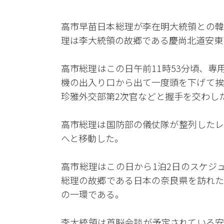
高市早苗日本総理が李在明大統領との韓
理は李大統領の故郷である慶尚北道安東
高市総理はこの日午前11時53分頃、専
機の出入り口から出て一度頭を下げて挨
珍雅外交部第2次官などと握手を交わし
高市総理は国防部の儀仗隊が整列したレ
へと移動した。
高市総理はこの日から1泊2日のスケジ
総理の故郷である日本の奈良県を訪れた
の一環である。
李大統領は首脳会談が予定されている安