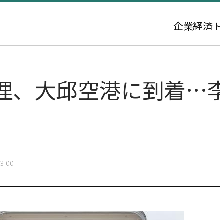
企業
経済
理、大邱空港に到着…
3:00