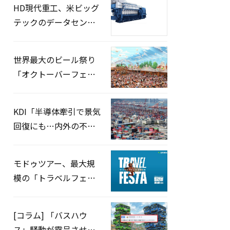
HD現代重工、米ビッグ
テックのデータセンタ
ー向けに9,560億ウォン
規模の発電設備を受
世界最大のビール祭り
注…「過去最大」
「オクトーバーフェス
ト」、9月11〜20日にソ
ウルで開催
KDI「半導体牽引で景気
回復にも…内外の不確
実性は拭えず」
モドゥツアー、最大規
模の「トラベルフェス
タ」開催…8月10日～9
月11日
[コラム] 「バスハウ
ス」騒動が露呈させた