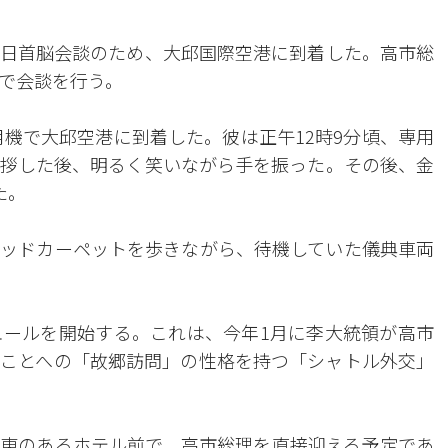
日首脳会談のため、大邱国際空港に到着した。高市総
で会談を行う。
用機で大邱空港に到着した。彼は正午12時9分頃、専用
拶した後、明るく笑いながら手を振った。その後、金
た。
ッドカーペットを歩きながら、待機していた儀典車両
ュールを開始する。これは、今年1月に李大統領が高市
ことへの「故郷訪問」の性格を持つ「シャトル外交」
東のあるホテル前で、高市総理を直接迎える予定であ