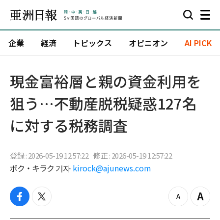
企業
経済
トピックス
オピニオン
AI PICK
現金富裕層と親の資金利用を
狙う…不動産脱税疑惑127名
に対する税務調査
登録 : 2026-05-19 12:57:22
修正 : 2026-05-19 12:57:22
ボク・キラク 기자
kirock@ajunews.com
f
t
z
Z
a
w
o
o
c
i
o
o