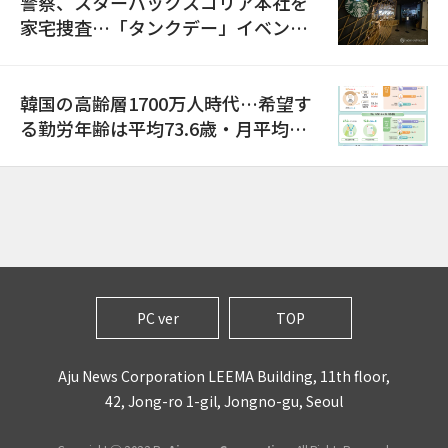
警察、スターバックスコリア本社を
家宅捜査…「タンクデー」イベント
巡り侮辱容疑
韓国の高齢層1700万人時代…希望す
る勤労年齢は平均73.6歳・月平均賃
金は300万ウォン以上
PC ver
TOP
Aju News Corporation LEEMA Building, 11th floor,
42, Jong-ro 1-gil, Jongno-gu, Seoul