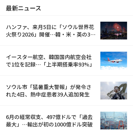
最新ニュース
ハンファ、来月5日に「ソウル世界花
火祭り2026」開催…韓・米・英の3カ
国が参加
イースター航空、韓国国内航空会社
で1位を記録…「上半期搭乗率93%」
ソウル市「猛暑重大警報」が発令さ
れた4日、熱中症患者39人追加発生
6月の経常収支、497億ドルで「過去
最大」…輸出が初の1000億ドル突破