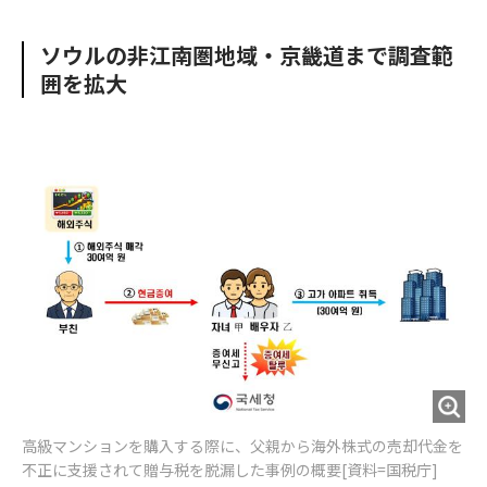
e
t
m
m
b
t
o
i
ソウルの非江南圏地域・京畿道まで調査範
o
e
u
n
囲を拡大
o
r
t
k
高級マンションを購入する際に、父親から海外株式の売却代金を
不正に支援されて贈与税を脱漏した事例の概要[資料=国税庁]