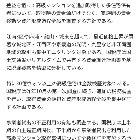
差益を狙って高級マンションを追加取得した多住宅保有
者について、取得時の資金源だけでなく、家族間の資金
移動や資産形成過程全般を調査する方針である。
江南3区や麻浦・龍山・城東を超えて、最近価格上昇が顕
著な城北区・江西区や京畿道の光明・九里など非江南圏
地域の取引も集中モニタリング対象である。国税庁は国
土交通省がリアルタイムで共有する資金調達計画書を基
に脱漏疑惑を精密に分析している。
特に30億ウォン以上の高級住宅は全数検証対象である。
国税庁は昨年10月の第一次調査に続き、追加の税務調査
を行い、取得資金の源泉と資産形成過程全般を集中検証
する計画である。
事業者貸出の不正利用の有無も調査する。国税庁は上半
期の自主是正期間後、下半期から事業者貸出を利用した
高級マンション取得事例について全数検証を実施する予