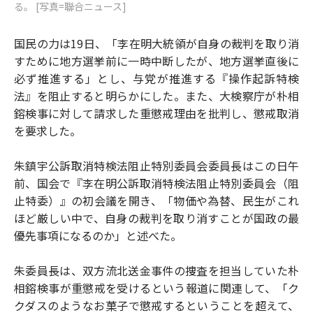
る。 [写真=聯合ニュース]
国民の力は19日、「李在明大統領が自身の裁判を取り消
すために地方選挙前に一時中断したが、地方選挙直後に
必ず推進する」とし、与党が推進する『操作起訴特検
法』を阻止すると明らかにした。また、大検察庁が朴相
鎔検事に対して請求した重懲戒理由を批判し、懲戒取消
を要求した。
朱鎮宇公訴取消特検法阻止特別委員会委員長はこの日午
前、国会で『李在明公訴取消特検法阻止特別委員会（阻
止特委）』の初会議を開き、「物価や為替、民生がこれ
ほど厳しい中で、自身の裁判を取り消すことが国政の最
優先事項になるのか」と述べた。
朱委員長は、双方流北送金事件の捜査を担当していた朴
相鎔検事が重懲戒を受けるという報道に関連して、「ク
クダスのようなお菓子で懲戒するということを超えて、