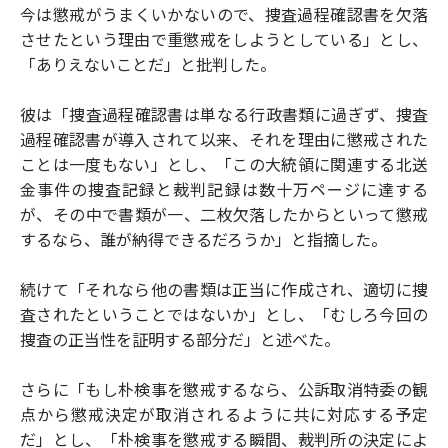
今は懲戒がうまくいかないので、捜査過程確認書を欠落
させたという理由で重懲戒をしようとしている」とし、
「ありえないことだ」と批判した。
彼は「捜査過程確認書は単なる行政書類に過ぎず、捜査
過程確認書が導入されて以来、それを理由に懲戒された
ことは一度もない」とし、「この大統領に関連する北送
金事件の捜査記録と裁判記録は数十万ページに達する
が、その中で書類が一、二枚欠落したからといって懲戒
するなら、誰が納得できるだろうか」と指摘した。
続けて「それなら他の書類は正当に作成され、適切に捜
査されたということではないか」とし、「むしろ今回の
捜査の正当性を証明する部分だ」と述べた。
さらに「もし朴検事を懲戒するなら、公訴取消特委の観
点から懲戒決定が取消されるように共に対応する予定
だ」とし、「朴検事を懲戒する瞬間、裁判所の決定によ