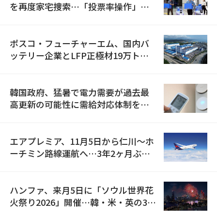
を再度家宅捜索…「投票率操作」の
資料を確保
ポスコ・フューチャーエム、国内バ
ッテリー企業とLFP正極材19万トン
の供給契約を締結
韓国政府、猛暑で電力需要が過去最
高更新の可能性に需給対応体制を点
検
エアプレミア、11月5日から仁川〜ホ
ーチミン路線運航へ…3年2ヶ月ぶり
の再開
ハンファ、来月5日に「ソウル世界花
火祭り2026」開催…韓・米・英の3カ
国が参加