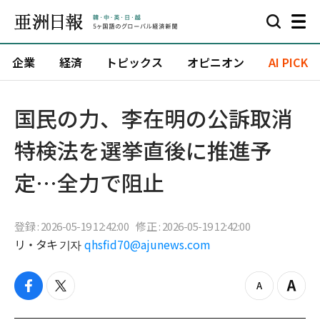
企業
経済
トピックス
オピニオン
AI PICK
国民の力、李在明の公訴取消
特検法を選挙直後に推進予
定…全力で阻止
登録 : 2026-05-19 12:42:00
修正 : 2026-05-19 12:42:00
リ・タキ 기자
qhsfid70@ajunews.com
f
t
z
Z
a
w
o
o
c
i
o
o