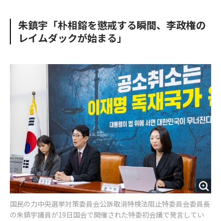
e
t
m
m
b
t
o
i
朱鎮宇「朴相鎔を懲戒する瞬間、李政権の
o
e
u
n
レイムダックが始まる」
o
r
t
k
国民の力中央選挙対策委員会公訴取消特検法阻止特委員会委員長
の朱鎮宇議員が19日国会で開催された特委初会議で発言してい