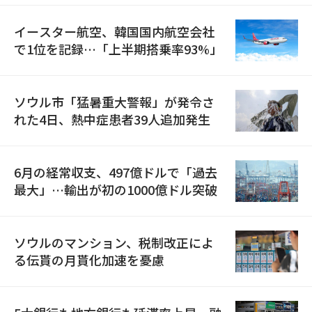
イースター航空、韓国国内航空会社
で1位を記録…「上半期搭乗率93%」
ソウル市「猛暑重大警報」が発令さ
れた4日、熱中症患者39人追加発生
6月の経常収支、497億ドルで「過去
最大」…輸出が初の1000億ドル突破
ソウルのマンション、税制改正によ
る伝貰の月貰化加速を憂慮