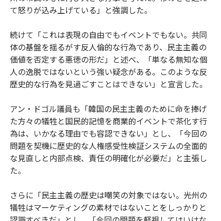
て怒りが込み上げている」と強調した。
続けて「これは表現の自由でもイベントでもない。共同
体の基盤を揺るがす反人倫的な行為であり、民主主義の
価値を否定する悪徳の形だ」と述べ、「単なる無知な個
人の逸脱ではないという強い疑念がある。このような反
歴史的な行為を見過ごすことはできない」と宣言した。
アン・ドゴル議員も「韓国の民主主義のために命を捧げ
た方々の犠牲と国民的記憶を商業的イベントで茶化す行
為は、いかなる理由でも容認できない」とし、「今回の
問題を契機に歴史的な人権感受性検証システムの全面的
な見直しと内部点検、責任の明確化が必要だ」と主張し
た。
さらに「民主主義の歴史は嘲笑の対象ではない。光州の
犠牲はマーケティングの素材ではないことをしっかりと
認識すべきだ」とし、「今回の問題を軽視してはいけな