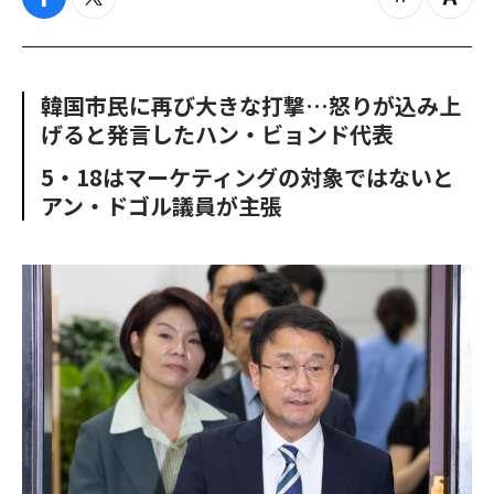
f
t
z
Z
a
w
o
o
c
i
o
o
e
t
m
m
b
t
o
i
韓国市民に再び大きな打撃…怒りが込み上
o
e
u
n
げると発言したハン・ビョンド代表
o
r
t
k
5・18はマーケティングの対象ではないと
アン・ドゴル議員が主張