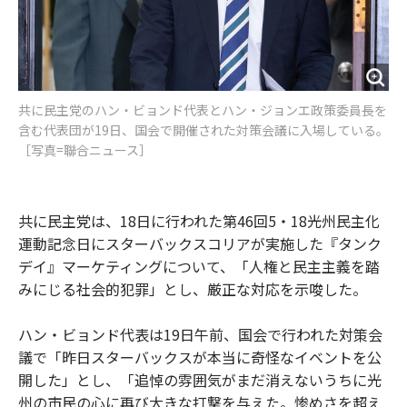
共に民主党のハン・ビョンド代表とハン・ジョンエ政策委員長を
含む代表団が19日、国会で開催された対策会議に入場している。
［写真=聯合ニュース］
共に民主党は、18日に行われた第46回5・18光州民主化
運動記念日にスターバックスコリアが実施した『タンク
デイ』マーケティングについて、「人権と民主主義を踏
みにじる社会的犯罪」とし、厳正な対応を示唆した。
ハン・ビョンド代表は19日午前、国会で行われた対策会
議で「昨日スターバックスが本当に奇怪なイベントを公
開した」とし、「追悼の雰囲気がまだ消えないうちに光
州の市民の心に再び大きな打撃を与えた。惨めさを超え