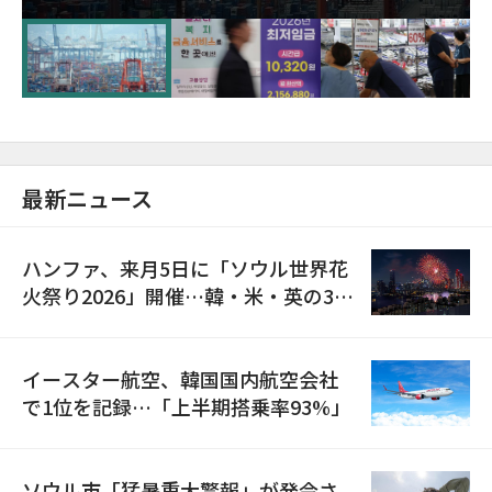
が初の1000億ドル突破
最新ニュース
ハンファ、来月5日に「ソウル世界花
火祭り2026」開催…韓・米・英の3カ
国が参加
イースター航空、韓国国内航空会社
で1位を記録…「上半期搭乗率93%」
ソウル市「猛暑重大警報」が発令さ