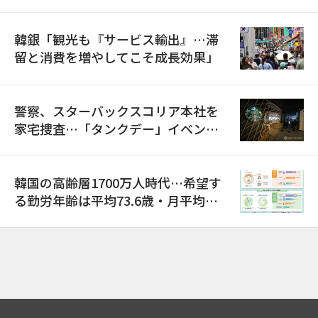
韓銀「観光も『サービス輸出』…滞
留と消費を増やしてこそ成長効果」
警察、スターバックスコリア本社を
家宅捜査…「タンクデー」イベント
巡り侮辱容疑
韓国の高齢層1700万人時代…希望す
る勤労年齢は平均73.6歳・月平均賃
金は300万ウォン以上