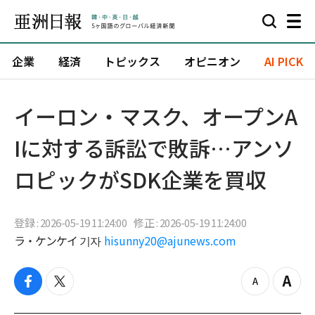
企業
経済
トピックス
オピニオン
AI PICK
イーロン・マスク、オープンA
Iに対する訴訟で敗訴…アンソ
ロピックがSDK企業を買収
登録 : 2026-05-19 11:24:00
修正 : 2026-05-19 11:24:00
ラ・ケンケイ 기자
hisunny20@ajunews.com
f
t
z
Z
a
w
o
o
c
i
o
o