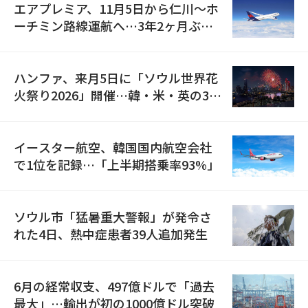
エアプレミア、11月5日から仁川〜ホ
ーチミン路線運航へ…3年2ヶ月ぶり
の再開
ハンファ、来月5日に「ソウル世界花
火祭り2026」開催…韓・米・英の3カ
国が参加
イースター航空、韓国国内航空会社
で1位を記録…「上半期搭乗率93%」
ソウル市「猛暑重大警報」が発令さ
れた4日、熱中症患者39人追加発生
6月の経常収支、497億ドルで「過去
最大」…輸出が初の1000億ドル突破