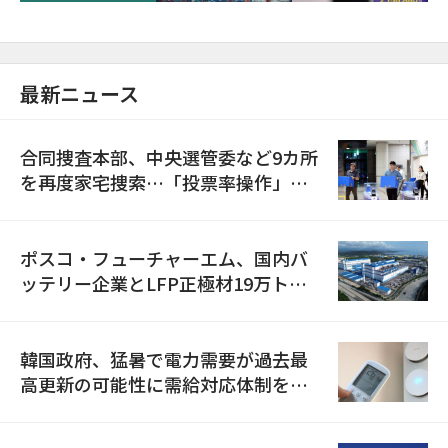
最新ニュース
合同捜査本部、中央選管委など9カ所
を再度家宅捜索…「投票率操作」の
資料を確保
ポスコ・フューチャーエム、国内バ
ッテリー企業とLFP正極材19万トン
の供給契約を締結
韓国政府、猛暑で電力需要が過去最
高更新の可能性に需給対応体制を点
検