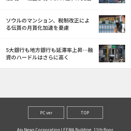
ソウルのマンション、税制改正によ
る伝貰の月貰化加速を憂慮
5大銀行も地方銀行も延滞率上昇…融
資のハードルはさらに高く
PC ver
TOP
Aju News Corporation LEEMA Building, 11th floor,