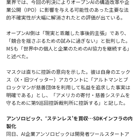
業界では、今回の判決によりオープンAIの構造改革や企
業公開（IPO）に影響を与える可能性のあった主要な法
的不確実性が大幅に解消されたとの評価が出ている。
オープンAI側は「現実と乖離した事後的主張」であり、
「競合を揺さぶるための試みに過ぎない」と批判した。
MSも「世界中の個人と企業のためのAI協力を継続する」
と述べた。
マスクは直ちに控訴の意向を示した。彼は自身のエック
ス（X・旧ツイッター）アカウントに「アルトマンとブ
ロックマンが慈善団体を利用して私益を追求した事実は
明確である」とし、「アメリカの寄付・慈善システムを
守るために第9巡回控訴裁判所に控訴する」と記した。
アンソロピック、‘ステンレス’を買収…SDKインフラの内
製化
同日、AI企業アンソロピックは開発者ツールスタートア