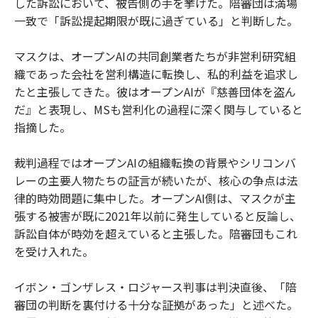
した訴訟において、被告側の手を挙げた。陪審団は満場
一致で「訴訟提起期限が既に過ぎている」と判断した。
マスクは、オープンAIの共同創業者たちが非営利研究組
織であった会社を営利構造に転換し、私的利益を追求し
たと主張してきた。彼はオープンAIが『慈善団体を盗ん
だ』と表現し、MSも営利化の過程に深く関与していると
指摘した。
裁判過程ではオープンAIの組織転換の背景やシリコンバ
レーの主要人物たちの証言が続いたが、核心の争点は法
律的時効問題に集中した。オープンAI側は、マスクが主
張する被害が既に2021年以前に発生していると反論し、
訴訟自体が時効を超えていると主張した。陪審団もこれ
を受け入れた。
イボン・ゴンザレス・ロジャース判事は判決直後、「陪
審団の判断を裏付ける十分な証拠があった」と述べた。