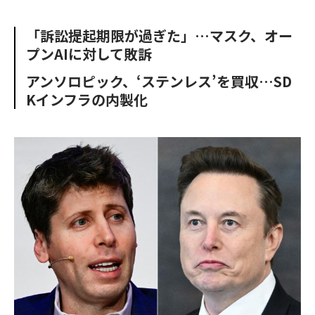
e
t
m
m
b
t
o
i
「訴訟提起期限が過ぎた」…マスク、オー
o
e
u
n
プンAIに対して敗訴
o
r
t
k
アンソロピック、‘ステンレス’を買収…SD
Kインフラの内製化