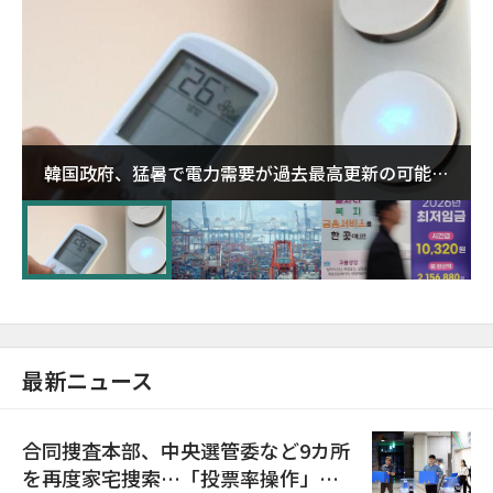
韓国政府、猛暑で電力需要が過去最高更新の可能性
に需給対応体制を点検
最新ニュース
合同捜査本部、中央選管委など9カ所
を再度家宅捜索…「投票率操作」の