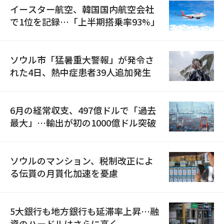
イースター航空、韓国国内航空会社
で1位を記録…「上半期搭乗率93%」
ソウル市「猛暑重大警報」が発令さ
れた4日、熱中症患者39人追加発生
6月の経常収支、497億ドルで「過去
最大」…輸出が初の1000億ドル突破
ソウルのマンション、税制改正によ
る伝貰の月貰化加速を憂慮
5大銀行も地方銀行も延滞率上昇…融
資のハードルはさらに高く