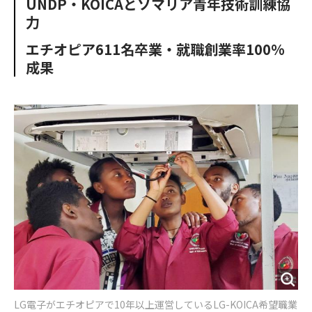
UNDP・KOICAとソマリア青年技術訓練協
o
e
u
n
力
o
r
t
k
エチオピア611名卒業・就職創業率100%
成果
LG電子がエチオピアで10年以上運営しているLG-KOICA希望職業