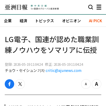
企業
経済
トピックス
オピニオン
AI PICK
LG電子、国連が認めた職業訓
練ノウハウをソマリアに伝授
登録 : 2026-05-19 11:04:24
修正 : 2026-05-19 11:04:24
チョウ・セイシュン 기자
critic@ajunews.com
f
t
z
Z
a
w
o
o
c
i
o
o
e
t
m
m
b
t
o
i