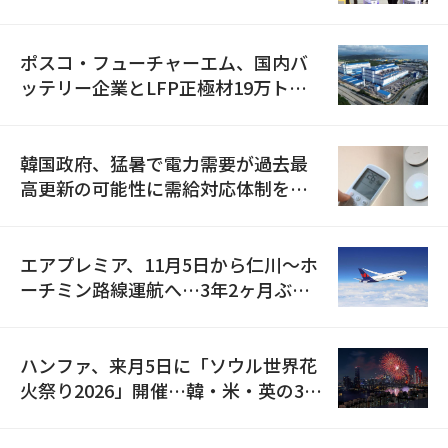
資料を確保
ポスコ・フューチャーエム、国内バ
ッテリー企業とLFP正極材19万トン
の供給契約を締結
韓国政府、猛暑で電力需要が過去最
高更新の可能性に需給対応体制を点
検
エアプレミア、11月5日から仁川〜ホ
ーチミン路線運航へ…3年2ヶ月ぶり
の再開
ハンファ、来月5日に「ソウル世界花
火祭り2026」開催…韓・米・英の3カ
国が参加