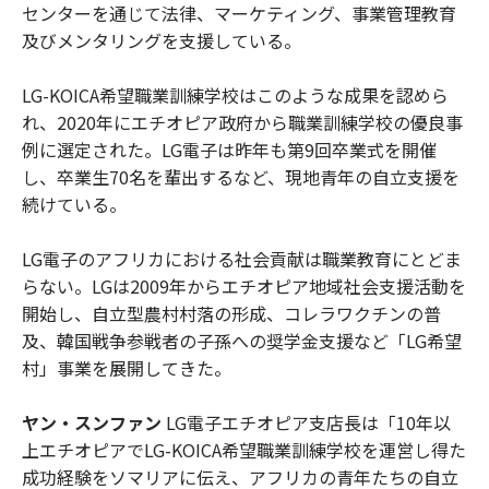
センターを通じて法律、マーケティング、事業管理教育
及びメンタリングを支援している。
LG-KOICA希望職業訓練学校はこのような成果を認めら
れ、2020年にエチオピア政府から職業訓練学校の優良事
例に選定された。LG電子は昨年も第9回卒業式を開催
し、卒業生70名を輩出するなど、現地青年の自立支援を
続けている。
LG電子のアフリカにおける社会貢献は職業教育にとどま
らない。LGは2009年からエチオピア地域社会支援活動を
開始し、自立型農村村落の形成、コレラワクチンの普
及、韓国戦争参戦者の子孫への奨学金支援など「LG希望
村」事業を展開してきた。
ヤン・スンファン
LG電子エチオピア支店長は「10年以
上エチオピアでLG-KOICA希望職業訓練学校を運営し得た
成功経験をソマリアに伝え、アフリカの青年たちの自立