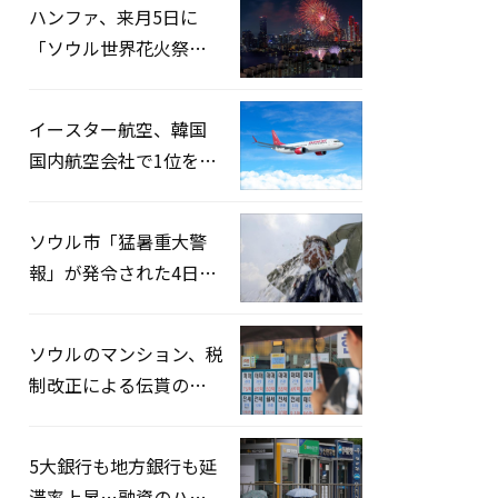
ハンファ、来月5日に
「ソウル世界花火祭り
2026」開催…韓・米・
英の3カ国が参加
イースター航空、韓国
国内航空会社で1位を記
録…「上半期搭乗率
93%」
ソウル市「猛暑重大警
報」が発令された4日、
熱中症患者39人追加発
生
ソウルのマンション、税
制改正による伝貰の月
貰化加速を憂慮
5大銀行も地方銀行も延
滞率上昇…融資のハー