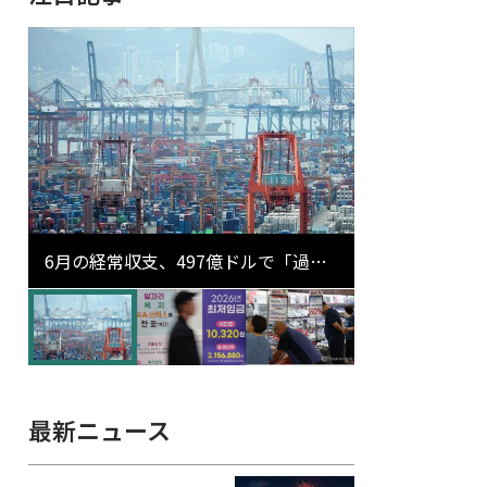
6月の経常収支、497億ドルで「過去
最大」…輸出が初の1000億ドル突破
最新ニュース