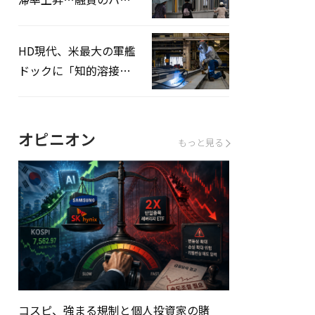
ドルはさらに高く
HD現代、米最大の軍艦
ドックに「知的溶接」
システムを導入へ
オピニオン
もっと見る
コスピ、強まる規制と個人投資家の賭