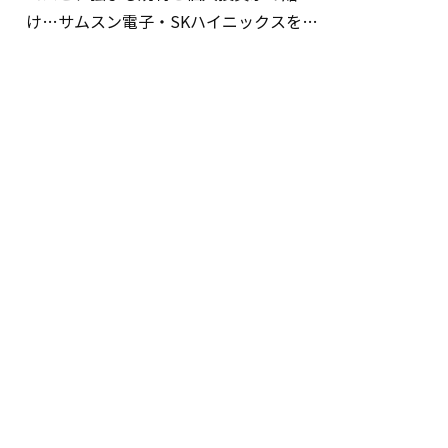
け…サムスン電子・SKハイニックスを巡
る明暗