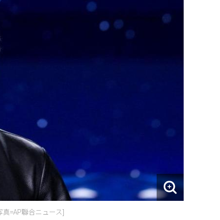
真=AP聯合ニュース]