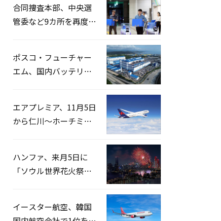
合同捜査本部、中央選
管委など9カ所を再度家
宅捜索…「投票率操
作」の資料を確保
ポスコ・フューチャー
エム、国内バッテリー
企業とLFP正極材19万ト
ンの供給契約を締結
エアプレミア、11月5日
から仁川〜ホーチミン
路線運航へ…3年2ヶ月
ぶりの再開
ハンファ、来月5日に
「ソウル世界花火祭り
2026」開催…韓・米・
英の3カ国が参加
イースター航空、韓国
国内航空会社で1位を記