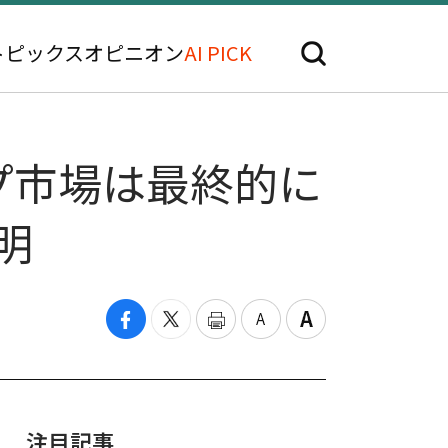
トピックス
オピニオン
AI PICK
プ市場は最終的に
明
注目記事