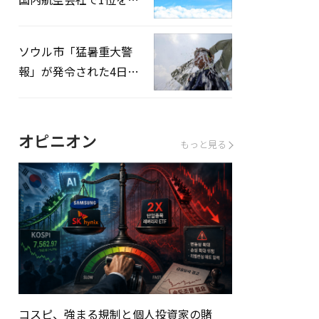
録…「上半期搭乗率
93%」
ソウル市「猛暑重大警
報」が発令された4日、
熱中症患者39人追加発
生
オピニオン
もっと見る
コスピ、強まる規制と個人投資家の賭