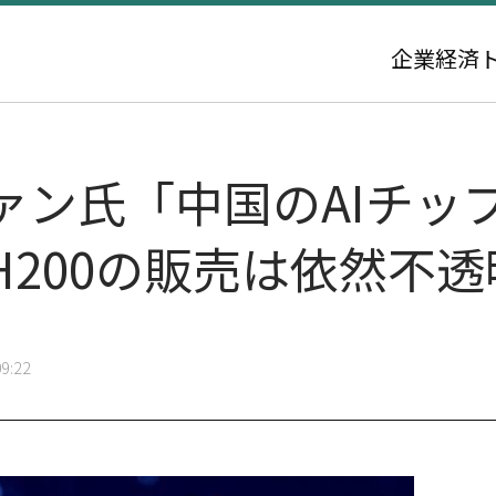
企業
経済
ァン氏「中国のAIチッ
200の販売は依然不透
9:22