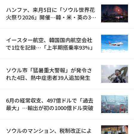
ハンファ、来月5日に「ソウル世界花
火祭り2026」開催…韓・米・英の3カ
国が参加
イースター航空、韓国国内航空会社
で1位を記録…「上半期搭乗率93%」
ソウル市「猛暑重大警報」が発令さ
れた4日、熱中症患者39人追加発生
6月の経常収支、497億ドルで「過去
最大」…輸出が初の1000億ドル突破
ソウルのマンション、税制改正によ