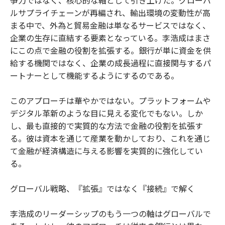
争力ではなく、核心的な軸として引き上げた。グローバ
ルサプライチェーンが再編され、輸出環境の変動性が高
まる中で、外為と貿易金融は単なるサービスではなく、
企業の生存に直結する要素となっている。李浩成はまさ
にこの点で金融の役割を拡張する。銀行が単に資金を供
給する機関ではなく、企業の成長過程に直接関与するパ
ートナーとして機能するようにするのである。
このアプローチは華やかではない。プラットフォームや
デジタル革新のような目に見える変化でもない。しか
し、最も直接的で実質的な方法で金融の役割を拡張す
る。彼は資本を通じて産業を動かしており、これを通じ
て金融が経済構造に与える影響を実質的に強化してい
る。
グローバル戦略、『拡張』ではなく『接続』で解く
李浩成のリーダーシップのもう一つの軸はグローバルで