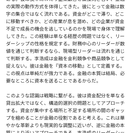
の実際の動作方式を体得してきた。彼にとって金融は数
字の集合ではなく流れである。資金がどこで滞り、どこ
に移動すべきか、どの産業が息を潜め、どの企業が資金
不足で成長の機会を逃しているのかを現場で身体で理解
してきた。この経験は単なる経歴の問題ではなく、リー
ダーシップの性格を規定する。財務中心のリーダーが数
値を通じて判断するなら、現場型リーダーは流れを通じ
て判断する。李浩成は金融を金利競争や商品競争として
捉えない。彼は金融を『資本の移動』として定義する。
この視点は単純だが強力である。金融の本質は結局、必
要なところに資本を送ることであるからだ。
このような認識は戦略に繋がる。彼は資金配分を単なる
貸出拡大ではなく、構造的選択の問題としてアプローチ
する。資金が集中する場所と不足する場所の間のギャッ
プを縮めることが金融の役割であると考える。これは華
やかな革新よりも現実的な調整に近いが、逆に金融の本
質により近いアプローチである。李浩成のリーダーシッ