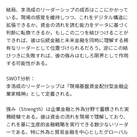
結局、李浩成のリーダーシップの成否はここにかかって
いる。現場の感覚を維持しつつ、これをデジタル構造に
拡張できるか。資金の流れを読む能力をデータに基づく
判断に転換できるか。もしこの二つを結びつけることが
できれば、彼は伝統金融と未来金融を同時に理解する稀
有なリーダーとして位置づけられるだろう。逆にこの結
びつきに失敗すれば、彼の強みはむしろ限界として作用
する可能性がある。
SWOT分析：
李浩成のリーダーシップは『現場基盤資金配分型金融企
業家精神』として定義される。
強み（Strength）は企業金融と外為分野で蓄積された実
務経験である。彼は資金の流れを現場で理解しており、
これを基に生産的金融戦略を実行できる数少ないリーダ
ーである。特に外為と貿易金融を中心としたグローバル