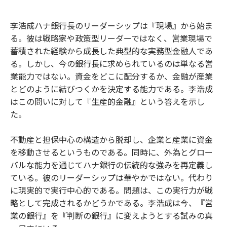
e
t
m
m
b
t
o
i
李浩成ハナ銀行長のリーダーシップは『現場』から始ま
o
e
u
n
る。彼は戦略家や政策型リーダーではなく、営業現場で
o
r
t
k
蓄積された経験から成長した典型的な実務型金融人であ
る。しかし、今の銀行長に求められているのは単なる営
業能力ではない。資金をどこに配分するか、金融が産業
とどのように結びつくかを決定する能力である。李浩成
はこの問いに対して『生産的金融』という答えを示し
た。
不動産と担保中心の構造から脱却し、企業と産業に資金
を移動させるというものである。同時に、外為とグロー
バルな能力を通じてハナ銀行の伝統的な強みを再定義し
ている。彼のリーダーシップは華やかではない。代わり
に現実的で実行中心的である。問題は、この実行力が戦
略として完成されるかどうかである。李浩成は今、『営
業の銀行』を『判断の銀行』に変えようとする試みの真