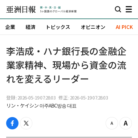
企業
経済
トピックス
オピニオン
AI PICK
李浩成・ハナ銀行長の金融企
業家精神、現場から資金の流
れを変えるリーダー
登録 : 2026-05-19 07:28:03
修正 : 2026-05-19 07:28:03
リン・ケイシン 아주ABC방송 대표
f
t
z
Z
a
w
o
o
c
i
o
o