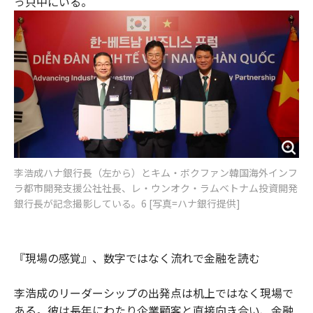
っ只中にいる。
李浩成ハナ銀行長（左から）とキム・ボクファン韓国海外インフ
ラ都市開発支援公社社長、レ・ウンオク・ラムベトナム投資開発
銀行長が記念撮影している。6 [写真=ハナ銀行提供]
『現場の感覚』、数字ではなく流れで金融を読む
李浩成のリーダーシップの出発点は机上ではなく現場で
ある。彼は長年にわたり企業顧客と直接向き合い、金融