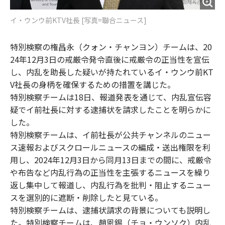
イ・ウンウ前KTV社長 [写真=聯合ニュース]
特別検察の権昌永（クォン・チャンヨン）チームは、20
24年12月3日の戒厳令発令直後に戒厳令の正当性を宣伝
し、内乱を助長した疑いが持たれているイ・ウンウ前KT
V社長の身柄を確保するための措置を講じた。
特別検察チームは18日、報道発表を通じて、内乱宣伝容
疑でイ前社長に対する逮捕状を請求したことを明らかに
した。
特別検察チームは、イ前社長が公共チャンネルのニュー
ス速報およびスクロールニュースの編成・送出権限を利
用し、2024年12月3日から同月13日までの間に、戒厳令
や布告など内乱行為の正当性を主張するニュースを繰り
返し集中して報道し、内乱行為を批判・阻止するニュー
スを選別的に遮断・削除したと見ている。
特別検察チームは、逮捕状請求の背景についても説明し
た。特別検察チームは、趙恩錫（チョ・ウンソク）内乱