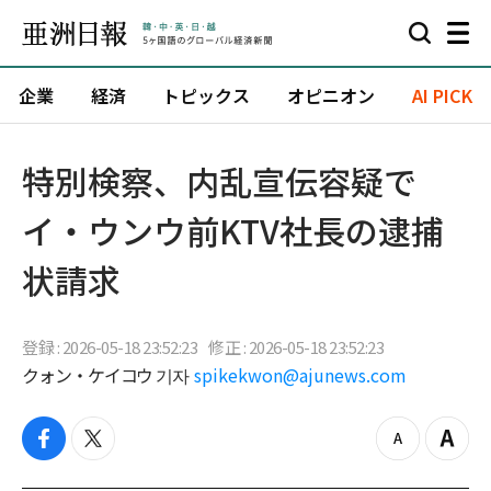
企業
経済
トピックス
オピニオン
AI PICK
特別検察、内乱宣伝容疑で
イ・ウンウ前KTV社長の逮捕
状請求
登録 : 2026-05-18 23:52:23
修正 : 2026-05-18 23:52:23
クォン・ケイコウ 기자
spikekwon@ajunews.com
f
t
z
Z
a
w
o
o
c
i
o
o