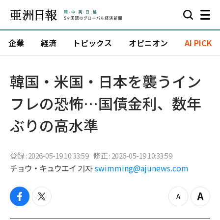
企業
経済
トピックス
オピニオン
AI PICK
韓国・米国・日本を襲うイン
フレの恐怖…国債金利、数年
ぶりの高水準
登録 : 2026-05-19 10:33:59
修正 : 2026-05-19 10:33:59
チョウ・キュウエイ 기자
swimming@ajunews.com
f
t
z
Z
a
w
o
o
c
i
o
o