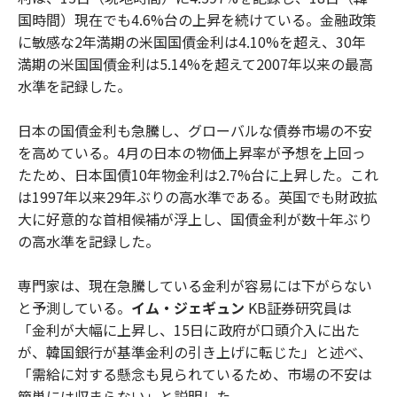
国時間）現在でも4.6%台の上昇を続けている。金融政策
に敏感な2年満期の米国国債金利は4.10%を超え、30年
満期の米国国債金利は5.14%を超えて2007年以来の最高
水準を記録した。
日本の国債金利も急騰し、グローバルな債券市場の不安
を高めている。4月の日本の物価上昇率が予想を上回っ
たため、日本国債10年物金利は2.7%台に上昇した。これ
は1997年以来29年ぶりの高水準である。英国でも財政拡
大に好意的な首相候補が浮上し、国債金利が数十年ぶり
の高水準を記録した。
専門家は、現在急騰している金利が容易には下がらない
と予測している。
イム・ジェギュン
KB証券研究員は
「金利が大幅に上昇し、15日に政府が口頭介入に出た
が、韓国銀行が基準金利の引き上げに転じた」と述べ、
「需給に対する懸念も見られているため、市場の不安は
簡単には収まらない」と説明した。