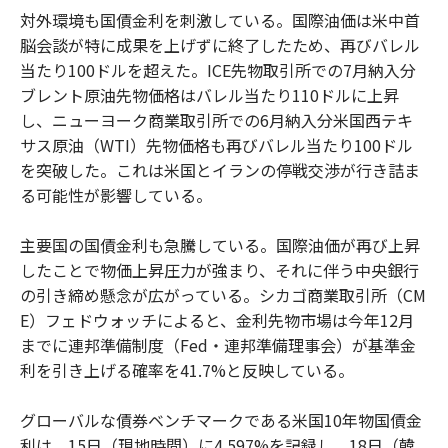
対外環境も国債金利を刺激している。国際油価は米中首
脳会談が特に成果を上げずに終了したため、再びバレル
当たり100ドルを超えた。ICE先物取引所での7月納入分
ブレント原油先物価格はバレル当たり110ドルに上昇
し、ニューヨーク商業取引所での6月納入分米国西テキ
サス原油（WTI）先物価格も再びバレル当たり100ドル
を突破した。これは米国とイランの停戦交渉が行き詰ま
る可能性が影響している。
主要国の国債金利も急騰している。国際油価が再び上昇
したことで物価上昇圧力が強まり、それに伴う中央銀行
の引き締め懸念が広がっている。シカゴ商業取引所（CM
E）フェドウォッチによると、金利先物市場は今年12月
までに連邦準備制度（Fed・連邦準備理事会）が基準金
利を引き上げる確率を41.7%と反映している。
グローバルな債券ベンチマークである米国10年物国債金
利は、15日（現地時間）に4.597%を記録し、18日（韓