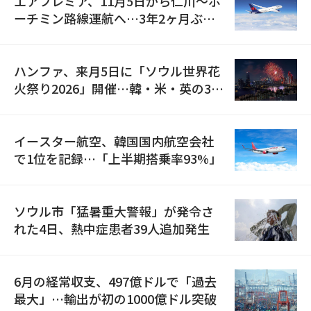
エアプレミア、11月5日から仁川〜ホ
ーチミン路線運航へ…3年2ヶ月ぶり
の再開
ハンファ、来月5日に「ソウル世界花
火祭り2026」開催…韓・米・英の3カ
国が参加
イースター航空、韓国国内航空会社
で1位を記録…「上半期搭乗率93%」
ソウル市「猛暑重大警報」が発令さ
れた4日、熱中症患者39人追加発生
6月の経常収支、497億ドルで「過去
最大」…輸出が初の1000億ドル突破