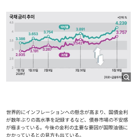
e
t
m
m
b
t
o
i
o
e
u
n
o
r
t
k
世界的にインフレーションへの懸念が高まり、国債金利
が数年ぶりの高水準を記録するなど、債券市場の不安感
が極まっている。今後の金利の主要な要因が国際油価に
かかっているとの見方も出ている。