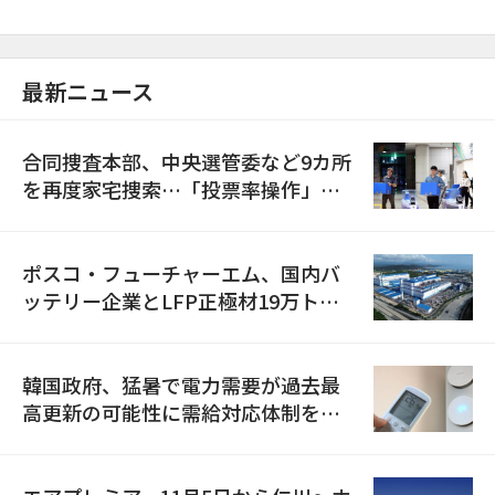
最新ニュース
合同捜査本部、中央選管委など9カ所
を再度家宅捜索…「投票率操作」の
資料を確保
ポスコ・フューチャーエム、国内バ
ッテリー企業とLFP正極材19万トン
の供給契約を締結
韓国政府、猛暑で電力需要が過去最
高更新の可能性に需給対応体制を点
検