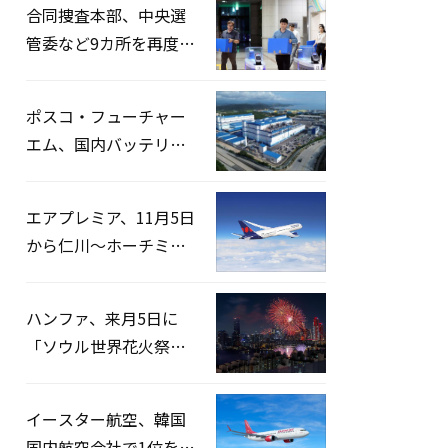
合同捜査本部、中央選
管委など9カ所を再度家
宅捜索…「投票率操
作」の資料を確保
ポスコ・フューチャー
エム、国内バッテリー
企業とLFP正極材19万ト
ンの供給契約を締結
エアプレミア、11月5日
から仁川〜ホーチミン
路線運航へ…3年2ヶ月
ぶりの再開
ハンファ、来月5日に
「ソウル世界花火祭り
2026」開催…韓・米・
英の3カ国が参加
イースター航空、韓国
国内航空会社で1位を記