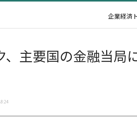
企業
経済
ク、主要国の金融当局に
8:24