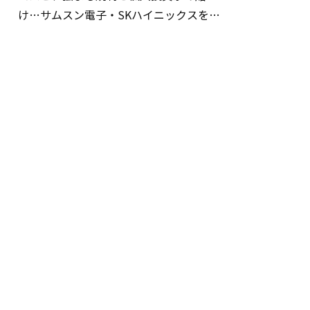
け…サムスン電子・SKハイニックスを巡
る明暗