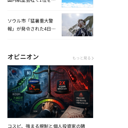
録…「上半期搭乗率
93%」
ソウル市「猛暑重大警
報」が発令された4日、
熱中症患者39人追加発
生
オピニオン
もっと見る
コスピ、強まる規制と個人投資家の賭