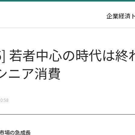
企業
経済
26] 若者中心の時代は
シニア消費
0:58
市場の急成長