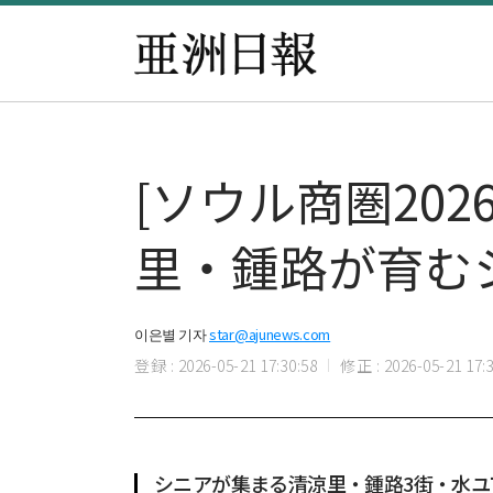
[ソウル商圏20
里・鍾路が育む
이은별 기자
star@ajunews.com
登録 : 2026-05-21 17:30:58
修正 : 2026-05-21 17:3
シニアが集まる清涼里・鍾路3街・水ユ