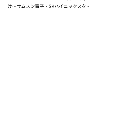
け…サムスン電子・SKハイニックスを巡
る明暗