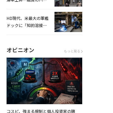
ドルはさらに高く
HD現代、米最大の軍艦
ドックに「知的溶接」
システムを導入へ
オピニオン
もっと見る
コスピ、強まる規制と個人投資家の賭