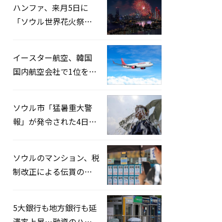
ハンファ、来月5日に
「ソウル世界花火祭り
2026」開催…韓・米・
英の3カ国が参加
イースター航空、韓国
国内航空会社で1位を記
録…「上半期搭乗率
93%」
ソウル市「猛暑重大警
報」が発令された4日、
熱中症患者39人追加発
生
ソウルのマンション、税
制改正による伝貰の月
貰化加速を憂慮
5大銀行も地方銀行も延
滞率上昇…融資のハー