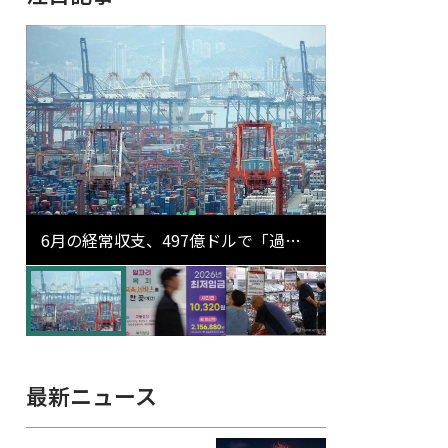
6月の経常収支、497億ドルで「過去
最大」…輸出が初の1000億ドル突破
最新ニュース