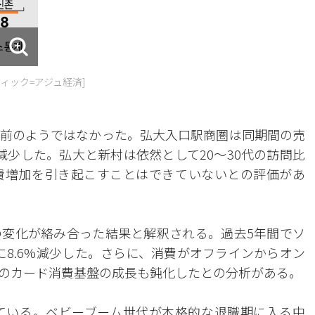
ィック=アジュ経済]
前のようではなかった。弘大入口駅商圏は同期間の売
減少した。弘大と新村は依然として20〜30代の訪問比
費増加を引き起こすことはできていないとの評価があ
変化が絡み合った結果と解釈される。過去5年間でソ
人に8.6%減少した。さらに、消費がオフラインからオン
のカード消費基盤の成長も鈍化したとの分析がある。
ている。ベビーブーム世代が本格的な退職期に入る中