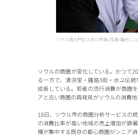
ソウル西大門区の永川市場 [写真=聯合ニュ
ソウルの商圏が変化している。かつて2
る一方で、清涼里・鍾路3街・水ユ伝統
成長している。若者の流行消費が商圏を
アと古い商圏の再発見がソウルの消費地
18日、ソウル市の商圏分析サービスの
の消費比率が高い地域の売上増加が顕著
種が集中する既存の都心商圏がシニア消