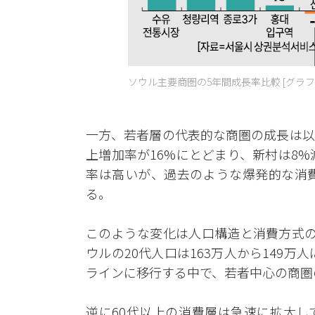
ソウル主要商圏の5年間成長率比較 [グラフ
一方、若者層の代表的な商圏の成長は以
上増加率が16%にとどまり、新村は8%
率は高いが、過去のような爆発的な消
る。
このような変化は人口構造と消費方式の
ウルの20代人口は163万人から149万
ラインに移行する中で、若者中心の商圏
逆に60代以上の消費層は急速に拡大し