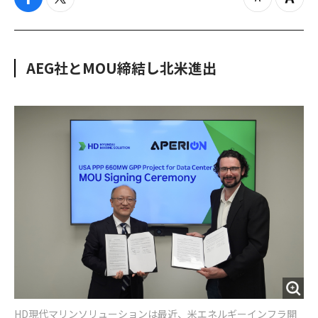
f
t
z
Z
a
w
o
o
c
i
o
o
e
t
m
m
b
t
o
i
AEG社とMOU締結し北米進出
o
e
u
n
o
r
t
k
HD現代マリンソリューションは最近、米エネルギーインフラ開