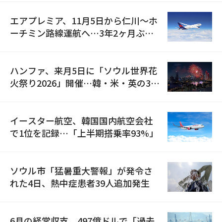
エアプレミア、11月5日から仁川〜ホ
ーチミン路線運航へ…3年2ヶ月ぶり
の再開
ハンファ、来月5日に「ソウル世界花
火祭り2026」開催…韓・米・英の3カ
国が参加
イースター航空、韓国国内航空会社
で1位を記録…「上半期搭乗率93%」
ソウル市「猛暑重大警報」が発令さ
れた4日、熱中症患者39人追加発生
6月の経常収支、497億ドルで「過去