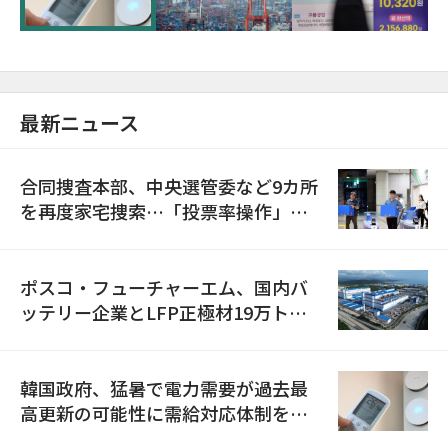
最新ニュース
合同捜査本部、中央選管委など9カ所
を再度家宅捜索…「投票率操作」の
資料を確保
ポスコ・フューチャーエム、国内バ
ッテリー企業とLFP正極材19万トン
の供給契約を締結
韓国政府、猛暑で電力需要が過去最
高更新の可能性に需給対応体制を点
検