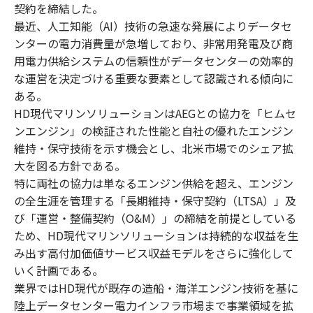
契約を締結した。
最近、人工知能（AI）技術の急速な発展によりデータセ
ンターの電力消費量が急増しており、非常用発電及び商
用電力供給システムの信頼性がデータセンターの効率的
な運営を決定づける重要な要素として認識される傾向に
ある。
HD現代マリンソリューションはAEGとの協力を「ヒムセ
ンエンジン」の検証された性能と自社の優れたエンジン
維持・保守技術を示す機会とし、北米市場でのシェア拡
大を図る方針である。
特に両社の協力は単なるエンジン供給を超え、エンジン
の全生涯を管理する「長期維持・保守契約（LTSA）」及
び「運営・整備契約（O&M）」の締結を前提としている
ため、HD現代マリンソリューションは持続的な収益を生
み出す高付加価値サービス収益モデルをさらに強化して
いく計画である。
業界ではHD現代が既存の造船・海洋エンジン技術を基に
陸上データセンター電力インフラ市場まで事業領域を拡