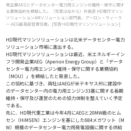
発企業AEGとデータセンター電力用エンジンの維持・保守に関す
る業務協約を締結した。（写真は左から）朴英彦 HD現代マリン
ソリューションAMソリューション部門長、アーロン・ウィーラ
ー AEG最高経営責任者。[写真=HD現代マリンソリューション]
HD現代マリンソリューションは北米データセンター電力
ソリューション市場に進出する。
HD現代マリンソリューションは最近、米エネルギーイン
フラ開発企業AEG（Aperion Energy Group）と「データ
センター電力用エンジン維持・保守に関する業務協約
（MOU）」を締結したと発表した。
この協約に基づき、両社はAEGが米テキサス州に建設中
のデータセンター内の電力用エンジン33基に関する長期
維持・保守及び運営のための協力体制を整えていく予定
である。
先に、HD現代重工業は今年4月にAEGと20MW級のヒム
セン（HiMSEN）エンジンを基にした684メガワット（M
W）規模のデータセンター電力用発電設備に関する供給