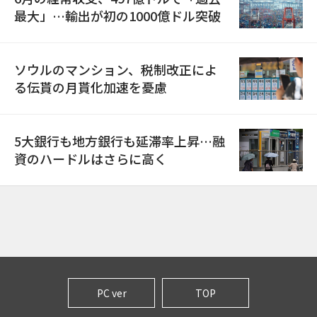
最大」…輸出が初の1000億ドル突破
ソウルのマンション、税制改正によ
る伝貰の月貰化加速を憂慮
5大銀行も地方銀行も延滞率上昇…融
資のハードルはさらに高く
PC ver
TOP