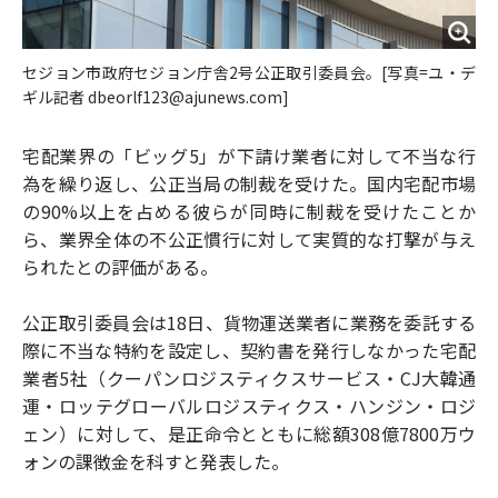
セジョン市政府セジョン庁舎2号公正取引委員会。[写真=ユ・デ
ギル記者 dbeorlf123@ajunews.com]
宅配業界の「ビッグ5」が下請け業者に対して不当な行
為を繰り返し、公正当局の制裁を受けた。国内宅配市場
の90%以上を占める彼らが同時に制裁を受けたことか
ら、業界全体の不公正慣行に対して実質的な打撃が与え
られたとの評価がある。
公正取引委員会は18日、貨物運送業者に業務を委託する
際に不当な特約を設定し、契約書を発行しなかった宅配
業者5社（クーパンロジスティクスサービス・CJ大韓通
運・ロッテグローバルロジスティクス・ハンジン・ロジ
ェン）に対して、是正命令とともに総額308億7800万ウ
ォンの課徴金を科すと発表した。