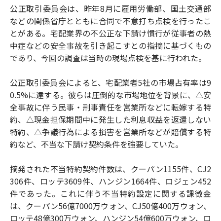
公正取引委員会は、昨年8月に雇用労働部、国土交通部
などの関係省庁とともに合同で不意打ち点検を行ったこ
とがある。宅配業界の不公正な下請け慣行が従事者の熱
中症などの安全事故を引き起こすとの指摘に基づくもの
であり、今回の調査は当時の現場点検を基に行われた。
公正取引委員会によると、宅配業者5社の市場占有率は9
0.5%に達する。彼らは圧倒的な市場地位を背景に、△安
全事故に伴う民事・刑事責任を営業所などに転嫁する特
約、△現金担保期間中に発生した利息収益を返還しない
特約、△争議行為による損害を営業所などが賠償する特
約など、不当な下請け契約条件を強要していた。
摘発された不当特約契約件数は、クーパン1155件、CJ2
306件、ロッテ3609件、ハンジン1664件、ロジェン452
件であった。これに伴う不当特約設定に関する課徴金
は、クーパン56億7000万ウォン、CJ50億400万ウォン、
ロッテ48億300万ウォン、ハンジン54億600万ウォン、ロ