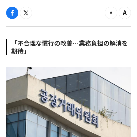
f
t
z
Z
a
w
o
o
c
i
o
o
e
t
m
m
b
t
o
i
「不合理な慣行の改善…業務負担の解消を
o
e
u
n
期待」
o
r
t
k