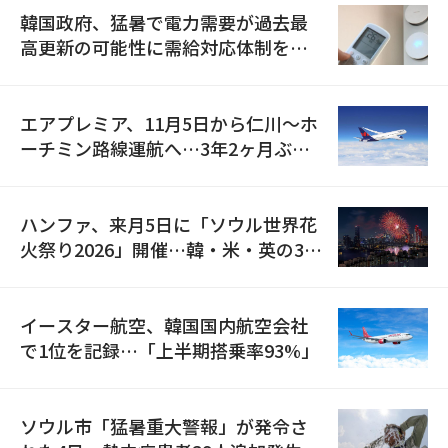
韓国政府、猛暑で電力需要が過去最
高更新の可能性に需給対応体制を点
検
エアプレミア、11月5日から仁川〜ホ
ーチミン路線運航へ…3年2ヶ月ぶり
の再開
ハンファ、来月5日に「ソウル世界花
火祭り2026」開催…韓・米・英の3カ
国が参加
イースター航空、韓国国内航空会社
で1位を記録…「上半期搭乗率93%」
ソウル市「猛暑重大警報」が発令さ