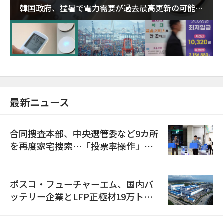
韓国政府、猛暑で電力需要が過去最高更新の可能性
に需給対応体制を点検
最新ニュース
合同捜査本部、中央選管委など9カ所
を再度家宅捜索…「投票率操作」の
資料を確保
ポスコ・フューチャーエム、国内バ
ッテリー企業とLFP正極材19万トン
の供給契約を締結