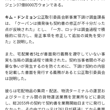
ジェン37億8000万ウォンである。
キム・ドンミョン
公正取引委員会新事業下請け調査課長
は、「クーパンは摘発後も契約書の修正が不十分だった
点が反映された」とし、「一方、ロッテは調査過程で積
極的に協力し、是正事項を修正して追加の減免を受け
た」と説明した。
また、宅配業者5社が書面発行義務を遵守していない事
実も当局の調査過程で摘発された。契約当事者間の不必
要な争いが発生するのを防ぐために、下請け契約の内容
を記載した書面を発行する義務があると公正取引委員会
は説明した。
彼らは宅配物品の集荷・配送、物流ターミナルの運営お
よびターミナル間の貨物運送業務を営業所などに委託
し、総2055件の契約で契約書を業務開始日までに発行し
なかった。その中でロッテは761日が経過してから書面