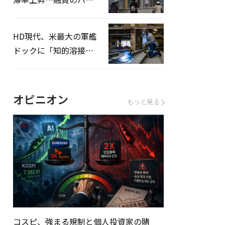
ドルはさらに高く
HD現代、米最大の軍艦
ドックに「知的溶接」
システムを導入へ
オピニオン
もっと見る
コスピ、強まる規制と個人投資家の賭