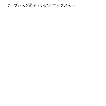
け…サムスン電子・SKハイニックスを巡
る明暗