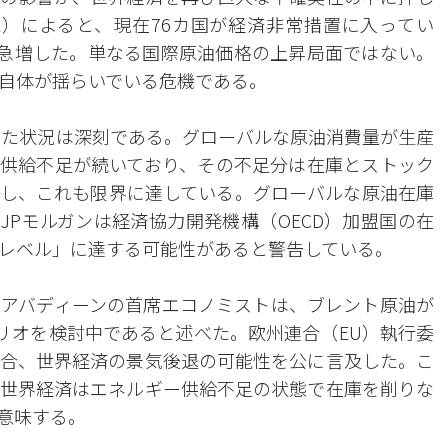
A）によると、現在76カ国が経済非常措置に入ってい
が急増した。単なる国際原油価格の上昇局面ではない。
自体が揺らいでいる危機である。
えた状況は深刻である。グローバルな原油消費量が生産
回る供給不足が続いており、その不足分は在庫とストック
し、これも限界に達している。グローバルな原油在庫
。JPモルガンは経済協力開発機構（OECD）加盟国の在
レベル」に達する可能性があると警告している。
アバディーンの首席エコノミストは、ブレント原油が
ナリオを検討中であると述べた。欧州連合（EU）執行委
合、世界経済の景気後退の可能性を公に言及した。こ
世界経済はエネルギー供給不足の状態で在庫を削りな
意味する。