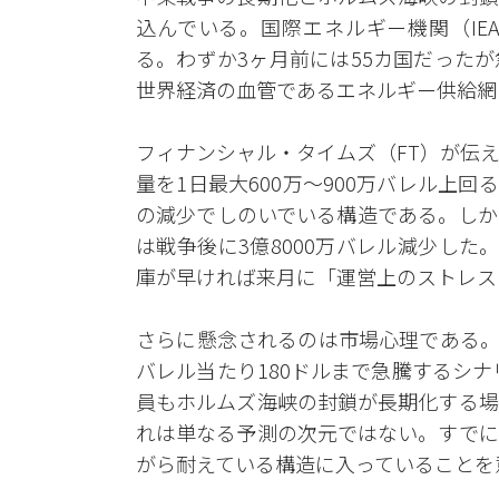
込んでいる。国際エネルギー機関（IE
る。わずか3ヶ月前には55カ国だった
世界経済の血管であるエネルギー供給網
フィナンシャル・タイムズ（FT）が伝
量を1日最大600万～900万バレル上
の減少でしのいでいる構造である。しか
は戦争後に3億8000万バレル減少した
庫が早ければ来月に「運営上のストレス
さらに懸念されるのは市場心理である。
バレル当たり180ドルまで急騰するシ
員もホルムズ海峡の封鎖が長期化する場
れは単なる予測の次元ではない。すでに
がら耐えている構造に入っていることを