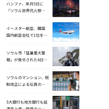
ハンファ、来月5日に
「ソウル世界花火祭り
2026」開催…韓・米・
英の3カ国が参加
イースター航空、韓国
国内航空会社で1位を記
録…「上半期搭乗率
93%」
ソウル市「猛暑重大警
報」が発令された4日、
熱中症患者39人追加発
生
ソウルのマンション、税
制改正による伝貰の月
貰化加速を憂慮
5大銀行も地方銀行も延
滞率上昇…融資のハー