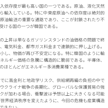
入依存度が最も高い国の一つである。原油、液化天然
から輸入している。特に中東産原油への依存度は絶対的
原油輸送の重要な通路であり、ここが封鎖されたり不
受ける国の一つが韓国である。
の上昇は単なるガソリンスタンドの油価格の問題で終
、電気料金、都市ガス料金まで連鎖的に押し上げる。
小し、物価が再び不安定になる。特に韓国のように輸
ネルギー価格の急騰に構造的に脆弱である。半導体、
のほとんどがエネルギー多消費業種である。
でに高金利と地政学リスク、供給網再編の負担の中で
ウクライナ戦争の長期化、グローバルな保護貿易の強
クが加わる場合、衝撃波は予想以上に大きくなる可能
クが世界経済秩序を変えたように、今回の危機も産業構造
できない。