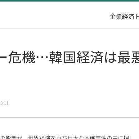
企業
経済
ー危機…韓国経済は最
0:11
の影響が、世界経済を再び巨大な不確実性の中に押し