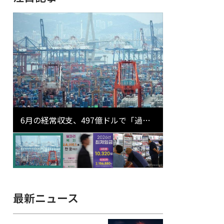
6月の経常収支、497億ドルで「過去
最大」…輸出が初の1000億ドル突破
最新ニュース