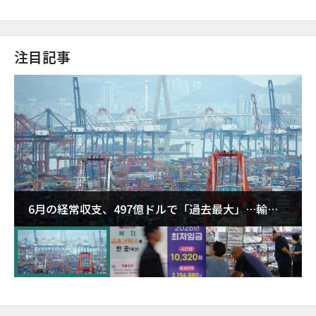
注目記事
6月の経常収支、497億ドルで「過去最大」…輸出
が初の1000億ドル突破