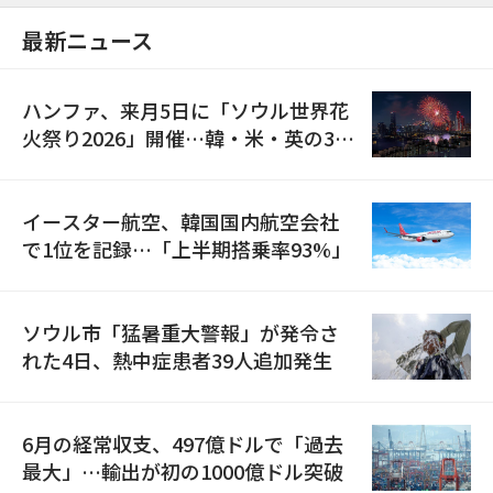
最新ニュース
ハンファ、来月5日に「ソウル世界花
火祭り2026」開催…韓・米・英の3カ
国が参加
イースター航空、韓国国内航空会社
で1位を記録…「上半期搭乗率93%」
ソウル市「猛暑重大警報」が発令さ
れた4日、熱中症患者39人追加発生
6月の経常収支、497億ドルで「過去
最大」…輸出が初の1000億ドル突破