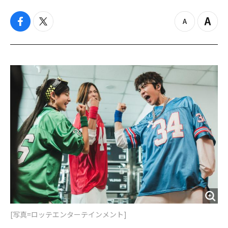
f
t
z
Z
a
w
o
o
c
i
o
o
e
t
m
m
b
t
o
i
o
e
u
n
o
r
t
k
[写真=ロッテエンターテインメント]