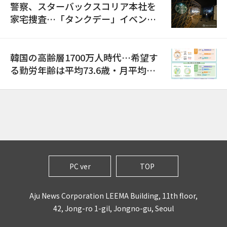
警察、スターバックスコリア本社を
家宅捜査…「タンクデー」イベント
巡り侮辱容疑
韓国の高齢層1700万人時代…希望す
る勤労年齢は平均73.6歳・月平均賃
金は300万ウォン以上
PC ver
TOP
Aju News Corporation LEEMA Building, 11th floor,
42, Jong-ro 1-gil, Jongno-gu, Seoul