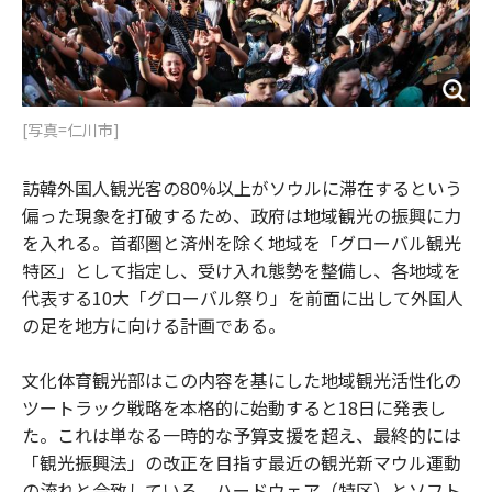
[写真=仁川市]
訪韓外国人観光客の80%以上がソウルに滞在するという
偏った現象を打破するため、政府は地域観光の振興に力
を入れる。首都圏と済州を除く地域を「グローバル観光
特区」として指定し、受け入れ態勢を整備し、各地域を
代表する10大「グローバル祭り」を前面に出して外国人
の足を地方に向ける計画である。
文化体育観光部はこの内容を基にした地域観光活性化の
ツートラック戦略を本格的に始動すると18日に発表し
た。これは単なる一時的な予算支援を超え、最終的には
「観光振興法」の改正を目指す最近の観光新マウル運動
の流れと合致している。ハードウェア（特区）とソフト