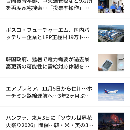
合同捜査本部、中央選管委など9カ所
を再度家宅捜索…「投票率操作」の
資料を確保
ポスコ・フューチャーエム、国内バ
ッテリー企業とLFP正極材19万トン
の供給契約を締結
韓国政府、猛暑で電力需要が過去最
高更新の可能性に需給対応体制を点
検
エアプレミア、11月5日から仁川〜ホ
ーチミン路線運航へ…3年2ヶ月ぶり
の再開
ハンファ、来月5日に「ソウル世界花
火祭り2026」開催…韓・米・英の3カ