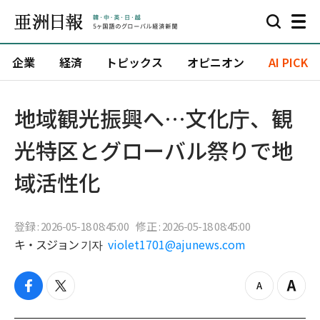
企業
経済
トピックス
オピニオン
AI PICK
地域観光振興へ…文化庁、観
光特区とグローバル祭りで地
域活性化
登録 : 2026-05-18 08:45:00
修正 : 2026-05-18 08:45:00
キ・スジョン 기자
violet1701@ajunews.com
f
t
z
Z
a
w
o
o
c
i
o
o