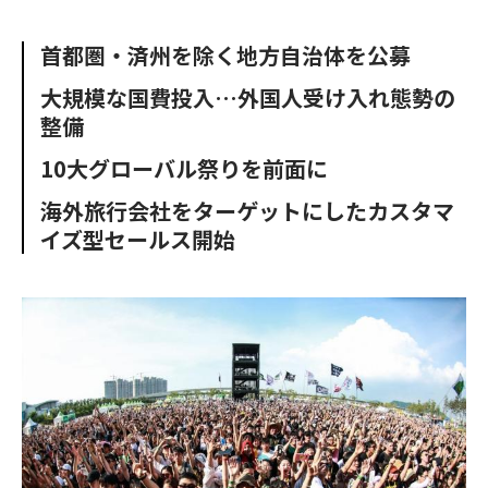
e
t
m
m
b
t
o
i
首都圏・済州を除く地方自治体を公募
o
e
u
n
o
r
t
大規模な国費投入…外国人受け入れ態勢の
k
整備
10大グローバル祭りを前面に
海外旅行会社をターゲットにしたカスタマ
イズ型セールス開始