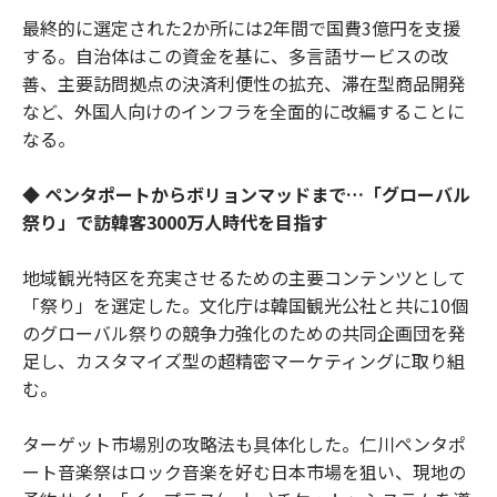
最終的に選定された2か所には2年間で国費3億円を支援
する。自治体はこの資金を基に、多言語サービスの改
善、主要訪問拠点の決済利便性の拡充、滞在型商品開発
など、外国人向けのインフラを全面的に改編することに
なる。
◆ ペンタポートからボリョンマッドまで…「グローバル
祭り」で訪韓客3000万人時代を目指す
地域観光特区を充実させるための主要コンテンツとして
「祭り」を選定した。文化庁は韓国観光公社と共に10個
のグローバル祭りの競争力強化のための共同企画団を発
足し、カスタマイズ型の超精密マーケティングに取り組
む。
ターゲット市場別の攻略法も具体化した。仁川ペンタポ
ート音楽祭はロック音楽を好む日本市場を狙い、現地の