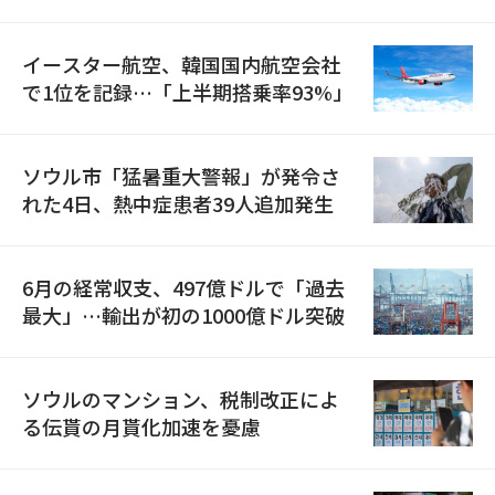
国が参加
イースター航空、韓国国内航空会社
で1位を記録…「上半期搭乗率93%」
ソウル市「猛暑重大警報」が発令さ
れた4日、熱中症患者39人追加発生
6月の経常収支、497億ドルで「過去
最大」…輸出が初の1000億ドル突破
ソウルのマンション、税制改正によ
る伝貰の月貰化加速を憂慮