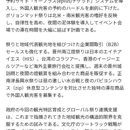
予約サイト「イープラス(eplus)チケット」システムを導
入し、外国人観光客の予約のハードルを劇的に下げた。
ボリョンマッド祭りは北米・南米観光客の嗜好を反映
し、自律性を高め、夜間の泥体験を導入してイベント会
場での滞在時間を大幅に延ばす計画である。
祭りと地域代表観光地を結びつけた企業間取引（B2B）
セールスも強化する。晋州南江燈祭りは日本のエイチア
イエス（HIS）、台湾のコラツアー、香港のイージーエ
ルツアーなど海外主要旅行会社と提携し、週末の晋州城
訪問と夜間の燈観賞を組み合わせた商品を販促する。正
南津長興水祭りは昼の激しい水合戦と夜のパピヨンハウ
ス（zip）休息型コンテンツを対比させた独特の滞在商品
で外国人観光客を募集する。
政府の今回の観光特区育成とグローバル祭り連携支援
は、これまで指摘されてきた地域観光の構造的限界を克
服するための試みである。文化庁のツートラック戦略が